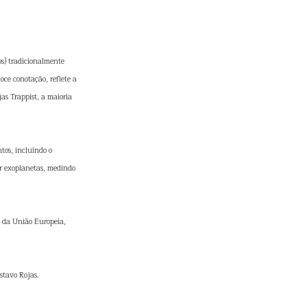
os) tradicionalmente
oce conotação, reflete a
s Trappist, a maioria
tos, incluindo o
ar exoplanetas, medindo
 da União Europeia,
ustavo Rojas.