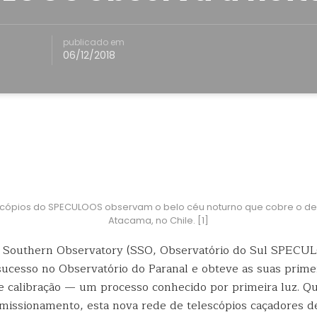
publicado em
06/12/2018
scópios do SPECULOOS observam o belo céu noturno que cobre o de
Atacama, no Chile. [1]
outhern Observatory (SSO, Observatório do Sul SPECUL
sucesso no Observatório do Paranal e obteve as suas prime
e
calibração — um processo conhecido por primeira luz. Q
omissionamento, esta nova rede de telescópios caçadores de