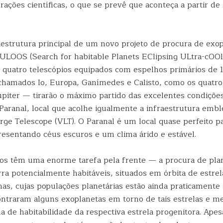
ações científicas, o que se prevê que aconteça a partir de 
aestrutura principal de um novo projeto de procura de exo
OOS (Search for habitable Planets EClipsing ULtra-cOOl S
r quatro telescópios equipados com espelhos primários de 
chamados Io, Europa, Ganímedes e Calisto, como os quatro 
Júpiter — tirarão o máximo partido das excelentes condiçõe
Paranal, local que acolhe igualmente a infraestrutura emb
ge Telescope (VLT). O Paranal é um local quase perfeito p
resentando céus escuros e um clima árido e estável.
ios têm uma enorme tarefa pela frente — a procura de pla
a potencialmente habitáveis, situados em órbita de estrela
as, cujas populações planetárias estão ainda praticamente 
ntraram alguns exoplanetas em torno de tais estrelas e m
a de habitabilidade da respectiva estrela progenitora. Ape