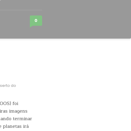
0
serto do
OOS) foi
iras imagens
uando terminar
 planetas irá