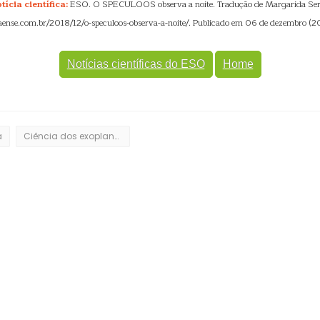
ícia científica:
ESO. O SPECULOOS observa a noite. Tradução de Margarida Sero
aense.com.br/2018/12/o-speculoos-observa-a-noite/. Publicado em 06 de dezembro (2
Notícias científicas do ESO
Home
a
Ciência dos exoplanetas