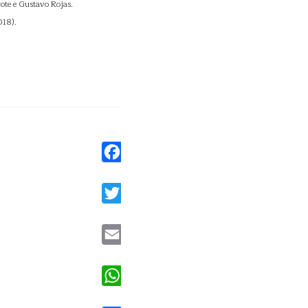
te e Gustavo Rojas.
018).
Facebook
Twitter
Email
WhatsApp