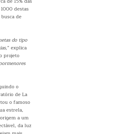
rca de 15% das
 1000 destas
a busca de
etas do tipo
ias,
” explica
o projeto
 pormenores
guindo o
atório de La
ctou o famoso
a estrela,
 origem a um
ctável, da luz
ueiam mais