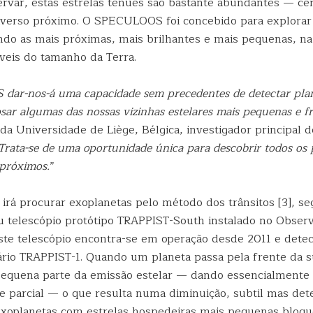
servar, estas estrelas ténues são bastante abundantes — ce
iverso próximo. O SPECULOOS foi concebido para explorar
uindo as mais próximas, mais brilhantes e mais pequenas, n
áveis do tamanho da Terra.
ar-nos-á uma capacidade sem precedentes de detectar plan
ipsar algumas das nossas vizinhas estelares mais pequenas e fr
da Universidade de Liège, Bélgica, investigador principal d
Trata-se de uma oportunidade única para descobrir todos os
próximos.
”
á procurar exoplanetas pelo método dos trânsitos [3], se
 telescópio protótipo TRAPPIST-South instalado no Observ
Este telescópio encontra-se em operação desde 2011 e dete
ário TRAPPIST-1. Quando um planeta passa pela frente da su
equena parte da emissão estelar — dando essencialmente
e parcial — o que resulta numa diminuição, subtil mas dete
 exoplanetas com estrelas hospedeiras mais pequenas bloq