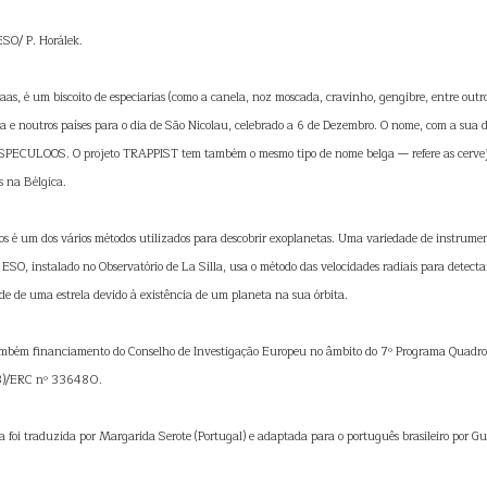
ESO/ P. Horálek.
aas, é um biscoito de especiarias (como a canela, noz moscada, cravinho, gengibre, entre outr
a e noutros países para o dia de São Nicolau, celebrado a 6 de Dezembro. O nome, com a sua d
o SPECULOOS. O projeto TRAPPIST tem também o mesmo tipo de nome belga — refere as cerveja
s na Bélgica.
tos é um dos vários métodos utilizados para descobrir exoplanetas. Uma variedade de instrumen
ESO, instalado no Observatório de La Silla, usa o método das velocidades radiais para detect
ade de uma estrela devido à existência de um planeta na sua órbita.
também financiamento do Conselho de Investigação Europeu no âmbito do 7º Programa Quadro
3)/ERC nº 336480.
ica foi traduzida por Margarida Serote (Portugal) e adaptada para o português brasileiro por G