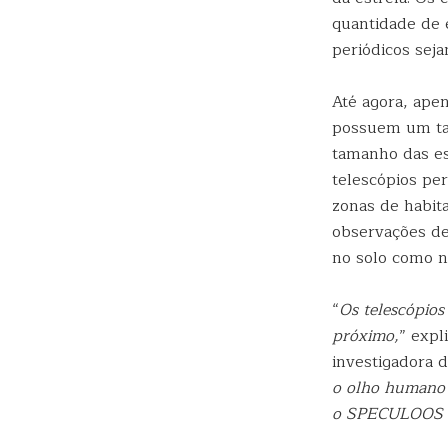
quantidade de 
periódicos seja
Até agora, ape
possuem um tam
tamanho das es
telescópios per
zonas de habita
observações de
no solo como n
“
Os telescópio
próximo,
” expl
investigadora 
o olho humano c
o SPECULOOS i