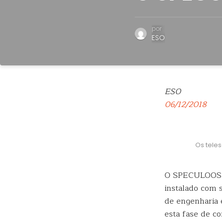
por
ESO
ESO
06/12/2018
Os tele
O SPECULOOS S
instalado com 
de engenharia 
esta fase de c