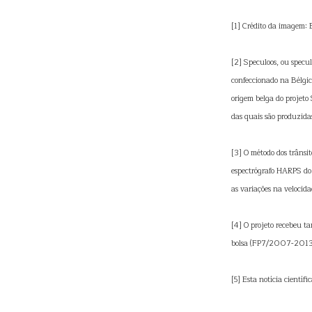
[1] Crédito da imagem: 
[2] Speculoos, ou specul
confeccionado na Bélgic
origem belga do projet
das quais são produzida
[3] O método dos trânsi
espectrógrafo HARPS do 
as variações na velocid
[4] O projeto recebeu 
bolsa (FP7/2007-201
[5] Esta notícia científ