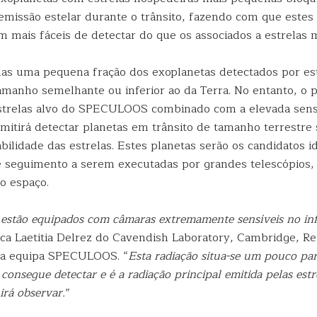
emissão estelar durante o trânsito, fazendo com que estes 
m mais fáceis de detectar do que os associados a estrelas 
nas uma pequena fração dos exoplanetas detectados por e
anho semelhante ou inferior ao da Terra. No entanto, o 
trelas alvo do SPECULOOS combinado com a elevada sensi
mitirá detectar planetas em trânsito de tamanho terrestre 
bilidade das estrelas. Estes planetas serão os candidatos id
 seguimento a serem executadas por grandes telescópios, 
o espaço.
s estão equipados com câmaras extremamente sensíveis no in
ica Laetitia Delrez do Cavendish Laboratory, Cambridge, Re
da equipa SPECULOOS. “
Esta radiação situa-se um pouco pa
onsegue detectar e é a radiação principal emitida pelas estr
rá observar.
”