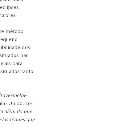
eclipses
maiores.
ste método
pequeno
bilidade dos
situados nas
eiais para
situados tanto
fravermelho
ino Unido, co-
ra além do que
elas ténues que