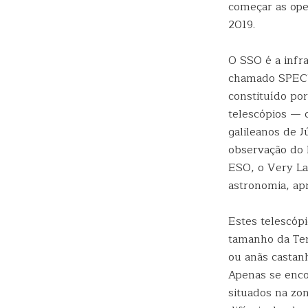
começar as oper
2019.
O SSO é a infr
chamado SPECUL
constituído po
telescópios — 
galileanos de 
observação do 
ESO, o Very Lar
astronomia, ap
Estes telescóp
tamanho da Terr
ou anãs castanh
Apenas se enco
situados na zon