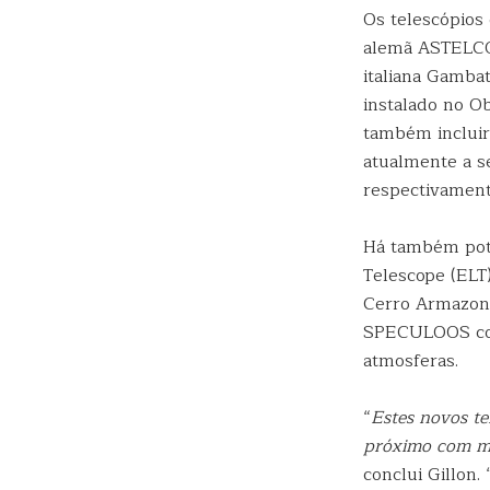
Os telescópios
alemã ASTELCO,
italiana Gamba
instalado no Ob
também incluir
atualmente a s
respectivament
Há também pote
Telescope (ELT
Cerro Armazone
SPECULOOS com
atmosferas.
“
Estes novos te
próximo com ma
conclui Gillon. 