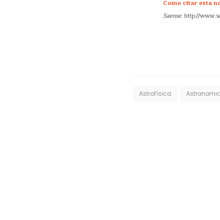
Como citar esta not
Saense
. http://www.s
Astrofísica
Astronomi