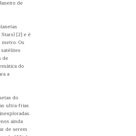
Janeiro de
planetas
tars) [2] e é
1 metro. Os
satélites
s de
lemática do
ara a
netas do
s ultra-frias
inexploradas.
enos ainda
sar de serem