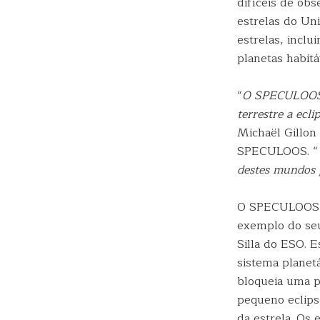
difíceis de ob
estrelas do Un
estrelas, incl
planetas habit
“
O SPECULOOS d
terrestre a ecl
Michaël Gillon 
SPECULOOS. “
destes mundos 
O SPECULOOS ir
exemplo do seu
Silla do ESO. 
sistema planet
bloqueia uma p
pequeno eclips
da estrela. Os