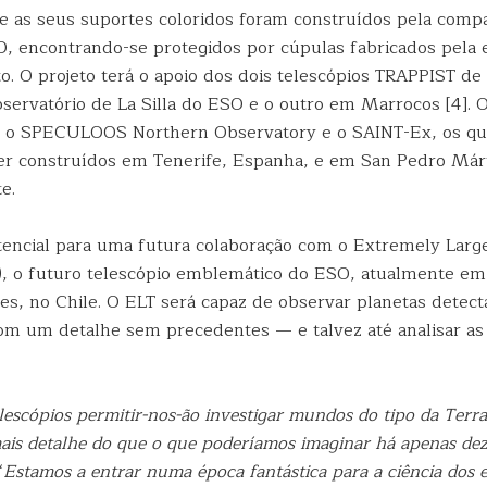
 e as seus suportes coloridos foram construídos pela comp
 encontrando-se protegidos por cúpulas fabricados pela
to. O projeto terá o apoio dos dois telescópios TRAPPIST d
servatório de La Silla do ESO e o outro em Marrocos [4]. O
 o SPECULOOS Northern Observatory e o SAINT-Ex, os qua
er construídos em Tenerife, Espanha, e em San Pedro Márt
e.
ncial para uma futura colaboração com o Extremely Larg
), o futuro telescópio emblemático do ESO, atualmente em
s, no Chile. O ELT será capaz de observar planetas detect
 um detalhe sem precedentes — e talvez até analisar as
lescópios permitir-nos-ão investigar mundos do tipo da Terr
is detalhe do que o que poderíamos imaginar há apenas dez 
“
Estamos a entrar numa época fantástica para a ciência dos 