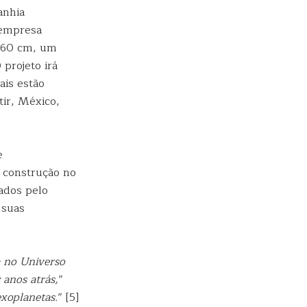
anhia
 empresa
e 60 cm, um
 projeto irá
is estão
ir, México,
e
 construção no
ados pelo
 suas
a no Universo
anos atrás,
”
exoplanetas.
” [5]