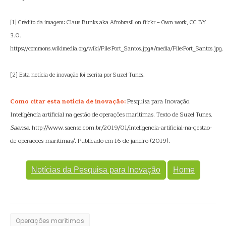
[1] Crédito da imagem: Claus Bunks aka Afrobrasil on flickr – Own work, CC BY
3.0.
https://commons.wikimedia.org/wiki/File:Port_Santos.jpg#/media/File:Port_Santos.jpg.
[2] Esta notícia de inovação foi escrita por Suzel Tunes.
Como citar esta notícia de inovação:
Pesquisa para Inovação.
Inteligência artificial na gestão de operações marítimas. Texto de Suzel Tunes.
Saense
. http://www.saense.com.br/2019/01/inteligencia-artificial-na-gestao-
de-operacoes-maritimas/. Publicado em 16 de janeiro (2019).
Notícias da Pesquisa para Inovação
Home
Operações marítimas