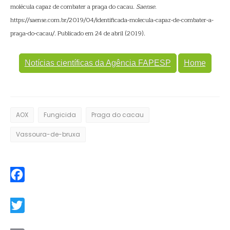
molécula capaz de combater a praga do cacau.
Saense
.
https://saense.com.br/2019/04/identificada-molecula-capaz-de-combater-a-
praga-do-cacau/. Publicado em 24 de abril (2019).
Notícias científicas da Agência FAPESP
Home
AOX
Fungicida
Praga do cacau
Vassoura-de-bruxa
Facebook
Twitter