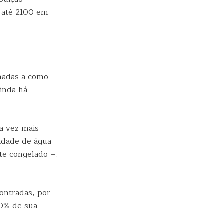
r até 2100 em
onadas a como
Ainda há
a vez mais
idade de água
te congelado –,
ontradas, por
80% de sua