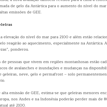
amada de gelo da Antártica para o aumento do nível do ma
altas emissões de GEE.
eleiras
da elevação do nível do mar para 2100 e além estão relaci
elo reagirão ao aquecimento, especialmente na Antártica. 
ezas”, ponderou.
 de pessoas que vivem em regiões montanhosas estão cad
iscos de avalanches e inundações e mudanças na disponibil
de geleiras, neve, gelo e permafrost – solo permanentemen
io.
 alta emissão de GEE, estima-se que geleiras menores enc
ropa, nos Andes e na Indonésia poderão perder mais de 
tual até 2100.