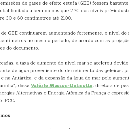
missões de gases de efeito estufa (GEE) fossem bastante
obal limitado a bem menos que 2 ºC dos níveis pré-industri
tre 30 e 60 centímetros até 2100.
 de GEE continuarem aumentando fortemente, o nível do 
 centímetros no mesmo período, de acordo com as projeçõ
ores do documento.
écadas, a taxa de aumento do nível mar se acelerou devid
porte de água proveniente do derretimento das geleiras, p
 e na Antártica, e da expansão da água do mar pelo aumen
rinha”, disse
Valérie Masson-Delmotte
, diretora de pe
ergias Alternativas e Energia Atômica da França e copresi
o IPCC.
emos