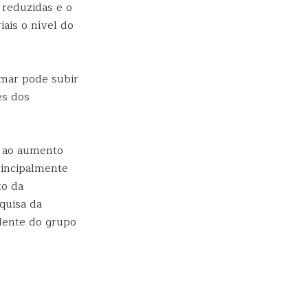
 reduzidas e o
ais o nível do
mar pode subir
es dos
o ao aumento
rincipalmente
to da
squisa da
dente do grupo