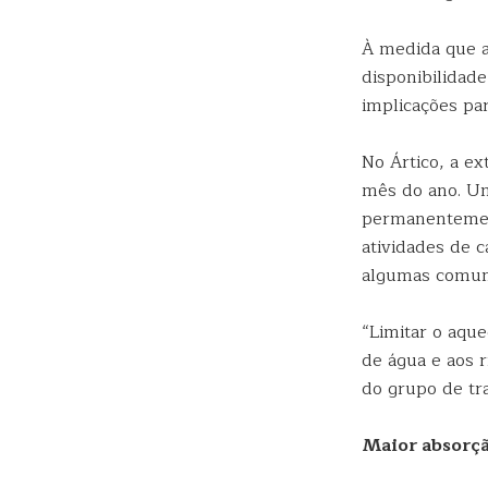
À medida que a
disponibilidade
implicações par
No Ártico, a e
mês do ano. Um
permanentement
atividades de c
algumas comuni
“Limitar o aqu
de água e aos 
do grupo de tr
Maior absorçã