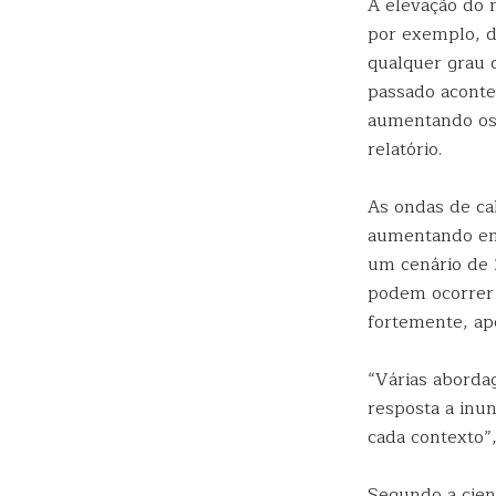
A elevação do 
por exemplo, d
qualquer grau 
passado aconte
aumentando os 
relatório.
As ondas de ca
aumentando em 
um cenário de 
podem ocorrer
fortemente, apo
“Várias aborda
resposta a inun
cada contexto”
Segundo a cient