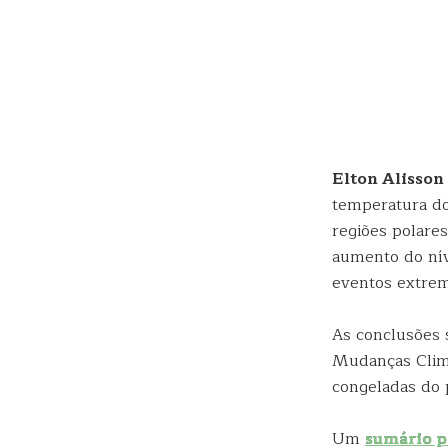
Elton Alisson
temperatura do
regiões polare
aumento do nív
eventos extrem
As conclusões 
Mudanças Climát
congeladas do 
Um
sumário p