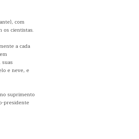
sante), com
 os cientistas.
amente a cada
vem
u suas
elo e neve, e
s no suprimento
co-presidente