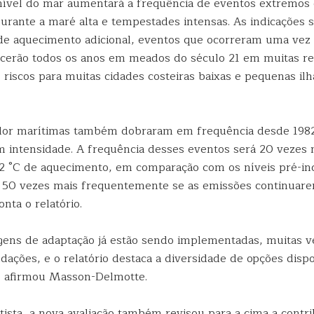
nível do mar aumentará a frequência de eventos extremos
urante a maré alta e tempestades intensas. As indicações 
de aquecimento adicional, eventos que ocorreram uma vez 
cerão todos os anos em meados do século 21 em muitas re
riscos para muitas cidades costeiras baixas e pequenas ilh
lor marítimas também dobraram em frequência desde 1982
intensidade. A frequência desses eventos será 20 vezes 
2 °C de aquecimento, em comparação com os níveis pré-indu
 50 vezes mais frequentemente se as emissões continuar
nta o relatório.
gens de adaptação já estão sendo implementadas, muitas 
dações, e o relatório destaca a diversidade de opções disp
, afirmou Masson-Delmotte.
ista, a nova avaliação também revisou para a cima a contri