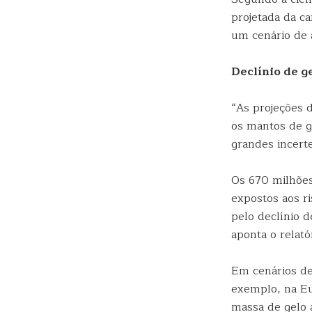
projetada da c
um cenário de 
Declínio de g
“As projeções 
os mantos de g
grandes incert
Os 670 milhões
expostos aos r
pelo declínio 
aponta o relatór
Em cenários de
exemplo, na Eu
massa de gelo a