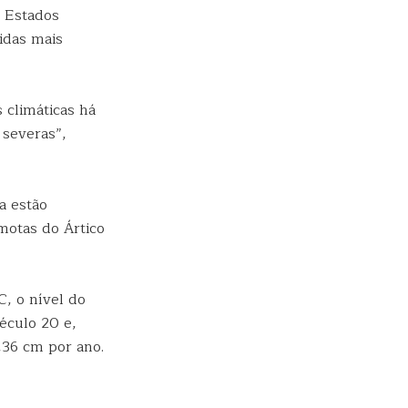
s Estados
idas mais
 climáticas há
 severas”,
a estão
motas do Ártico
, o nível do
éculo 20 e,
,36 cm por ano.