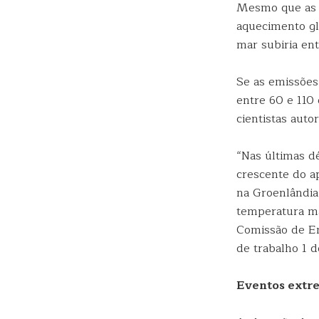
Mesmo que as e
aquecimento gl
mar subiria en
Se as emissões
entre 60 e 110
cientistas aut
“Nas últimas d
crescente do a
na Groenlândia
temperatura ma
Comissão de En
de trabalho 1 d
Eventos extr