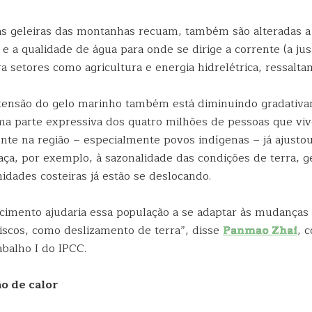
s geleiras das montanhas recuam, também são alteradas a
 e a qualidade de água para onde se dirige a corrente (a ju
a setores como agricultura e energia hidrelétrica, ressaltam
xtensão do gelo marinho também está diminuindo gradativ
a parte expressiva dos quatro milhões de pessoas que vi
e na região – especialmente povos indígenas – já ajusto
aça, por exemplo, à sazonalidade das condições de terra, g
dades costeiras já estão se deslocando.
ecimento ajudaria essa população a se adaptar às mudança
riscos, como deslizamento de terra”, disse
Panmao Zhai
, 
abalho I do IPCC.
o de calor