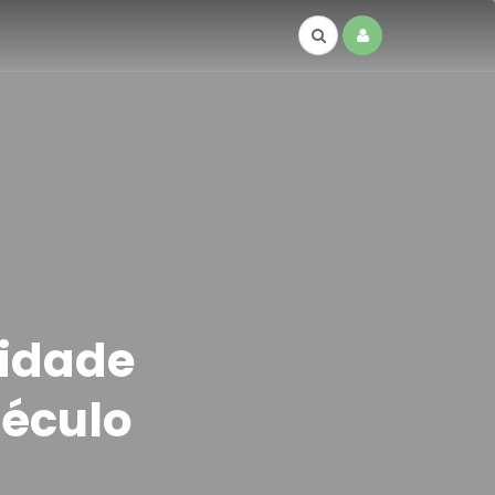
cidade
século