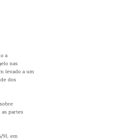
o a
gelo nas
em levado a um
ade dos
 sobre
 as partes
5/9), em