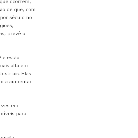
 que ocorrem,
são de que, com
por século no
giões,
as, prevê o
 e estão
mais alta em
striais. Elas
em a aumentar
vezes em
oníveis para
buição