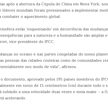
ias após a abertura da Cúpula do Clima em Nova York, no
 líderes mundiais foram pressionados a implementar med
a combater o aquecimento global.
criosfera estão ‘esquentando’ em decorrência das mudanças
onsequências para a natureza e a humanidade são amplas e
rret, vice-presidente do IPCC.
danças no oceano e nas partes congeladas do nosso planet
 as pessoas das cidades costeiras como de comunidades re
amentalmente seu modo de vida”, afirmou.
o documento, aprovado pelos 195 países membros do IPCC
almente em torno de 15 centímetros (cm) durante todo o s
á subindo a uma velocidade duas vezes e meia maior – a 0
tá acelerando.