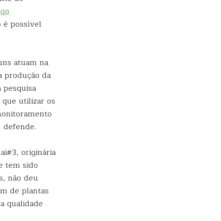
igo
 é possível
guns atuam na
a produção da
a pesquisa
que utilizar os
 monitoramento
, defende.
i#3, originária
e tem sido
s, não deu
ém de plantas
na qualidade