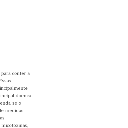
 para conter a
Essas
rincipalmente
rincipal doença
menda-se o
 de medidas
as.
e micotoxinas,