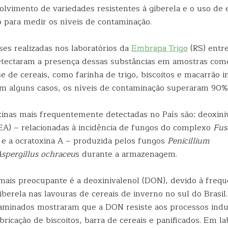
lvimento de variedades resistentes à giberela e o uso de
o para medir os níveis de contaminação.
ises realizadas nos laboratórios da
Embrapa Trigo
(RS) entr
tectaram a presença dessas substâncias em amostras come
e de cereais, como farinha de trigo, biscoitos e macarrão i
Em alguns casos, os níveis de contaminação superaram 90%
xinas mais frequentemente detectadas no País são: deoxini
EA) – relacionadas à incidência de fungos do complexo
Fus
e a ocratoxina A – produzida pelos fungos
Penicillium
spergillus ochraceu
s durante a armazenagem.
 mais preocupante é a deoxinivalenol (DON), devido à frequ
berela nas lavouras de cereais de inverno no sul do Brasil
aminados mostraram que a DON resiste aos processos indus
abricação de biscoitos, barra de cereais e panificados. Em la