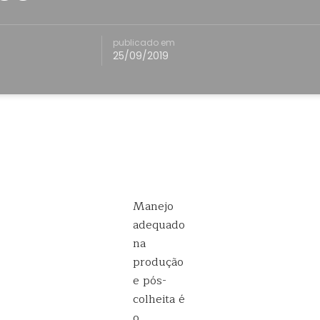
publicado em
25/09/2019
Manejo
adequado
na
produção
e pós-
colheita é
o