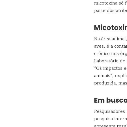
micotoxina só 
parte dos atrib
Micotoxi
Na área animal
aves, é a cont
crônico nos ór
Laboratório de
“Os impactos e
animais”, expl
produzida, mas
Em busca 
Pesquisadores 
pesquisa inter
apresenta resu