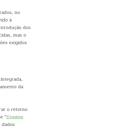
rados, no
vido à
introdução dos
cidas, mas o
ões exigidos
integrada,
onamento da
ar o retorno
e “
Ensaios
e dados