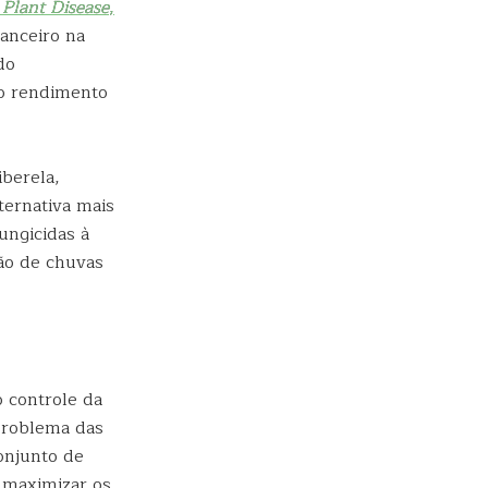
a
Plant Disease
,
nanceiro na
do
no rendimento
iberela,
ternativa mais
ungicidas à
são de chuvas
o controle da
problema das
onjunto de
 maximizar os