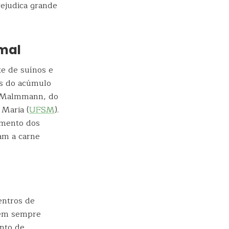
rejudica grande
mal
te de suínos e
as do acúmulo
os Malmmann, do
 Maria (
UFSM
).
imento dos
am a carne
entros de
 nem sempre
ento de