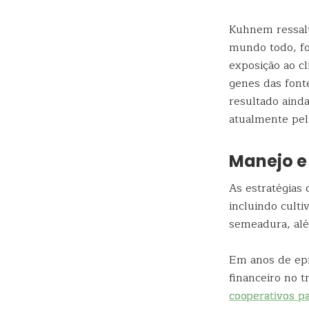
Kuhnem ressalt
mundo todo, fo
exposição ao c
genes das font
resultado aind
atualmente pelo
Manejo e
As estratégias
incluindo culti
semeadura, alé
Em anos de epi
financeiro no t
cooperativos pa