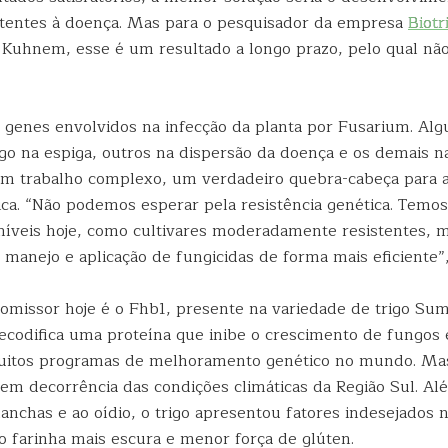
istentes à doença. Mas para o pesquisador da empresa
Biotr
Kuhnem, esse é um resultado a longo prazo, pelo qual não
 genes envolvidos na infecção da planta por Fusarium. Al
go na espiga, outros na dispersão da doença e os demais n
um trabalho complexo, um verdadeiro quebra-cabeça para 
ica. “Não podemos esperar pela resistência genética. Temos 
níveis hoje, como cultivares moderadamente resistentes,
 manejo e aplicação de fungicidas de forma mais eficiente”
omissor hoje é o Fhb1, presente na variedade de trigo Suma
decodifica uma proteína que inibe o crescimento de fungos 
muitos programas de melhoramento genético no mundo. Ma
 em decorrência das condições climáticas da Região Sul. Al
anchas e ao oídio, o trigo apresentou fatores indesejados 
o farinha mais escura e menor força de glúten.