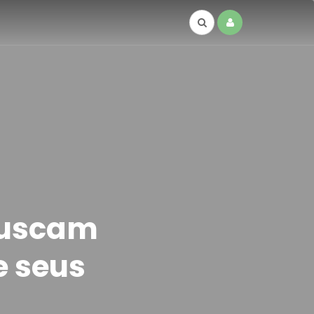
 buscam
e seus