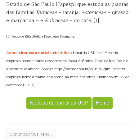
Estado de São Paulo (Fapesp) que estuda as plantas
das famílias
Rutaceae
– laranja;
Asteraceae
– girassol
e margarida – e
Rubiaceae
– do café. [1]
[1] Texto de Rita Stella e Rosemeire Talamone.
Como citar esta notícia científica:
Jornal da USP. Jimi Hendrix
empresta nome a planta descoberta na Mata Atlântica. Texto de Rita Stella e
Rosemeire Talamone.
Saense
. https://saense.com.br/2019/12/jimi-hendrix-
empresta-nome-a-planta-descoberta-na-mata-atlantica/. Publicado em 05 de
dezembro (2019).
Notícias do Jornal da USP
Home
Conchocarpus hendrixii