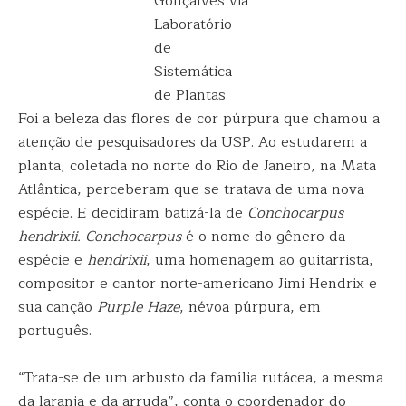
Gonçalves via
Laboratório
de
Sistemática
de Plantas
Foi a beleza das flores de cor púrpura que chamou a
atenção de pesquisadores da USP. Ao estudarem a
planta, coletada no norte do Rio de Janeiro, na Mata
Atlântica, perceberam que se tratava de uma nova
espécie. E decidiram batizá-la de
Conchocarpus
hendrixii. Conchocarpus
é o nome do gênero da
espécie e
hendrixii
, uma homenagem ao guitarrista,
compositor e cantor norte-americano Jimi Hendrix e
sua canção
Purple Haze
, névoa púrpura, em
português.
“Trata-se de um arbusto da família rutácea, a mesma
da laranja e da arruda”, conta o coordenador do