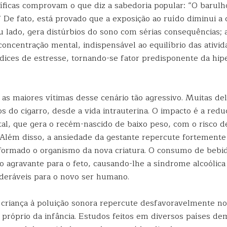
tíficas comprovam o que diz a sabedoria popular: “O barulh
 De fato, está provado que a exposição ao ruído diminui a
u lado, gera distúrbios do sono com sérias consequências; a
oncentração mental, indispensável ao equilíbrio das ativid
ndices de estresse, tornando-se fator predisponente da hip
 as maiores vítimas desse cenário tão agressivo. Muitas de
os do cigarro, desde a vida intrauterina. O impacto é a red
tal, que gera o recém-nascido de baixo peso, com o risco 
. Além disso, a ansiedade da gestante repercute fortemente
formado o organismo da nova criatura. O consumo de bebida
o agravante para o feto, causando-lhe a síndrome alcoólica
ideráveis para o novo ser humano.
 criança à poluição sonora repercute desfavoravelmente no
é próprio da infância. Estudos feitos em diversos países 