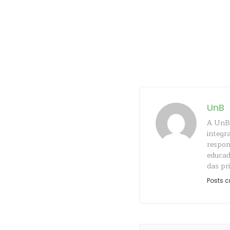
UnB
A UnB 
integr
respon
educad
das pr
Posts c