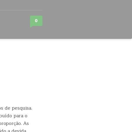
0
s de pesquisa.
ibuído para o
proporção. As
ido a devida