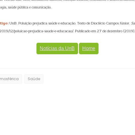
ologia, saúde pública e comunicação.
tigo:
UnB. Poluição prejudica saúde e educação. Texto de Dioclécio Campos Júnior.
Sa
/2019/12/poluicao-prejudica-saude-e-educacao/. Publicado em 27 de dezembro (2019)
Notícias da UnB
Home
tmosférica
Saúde