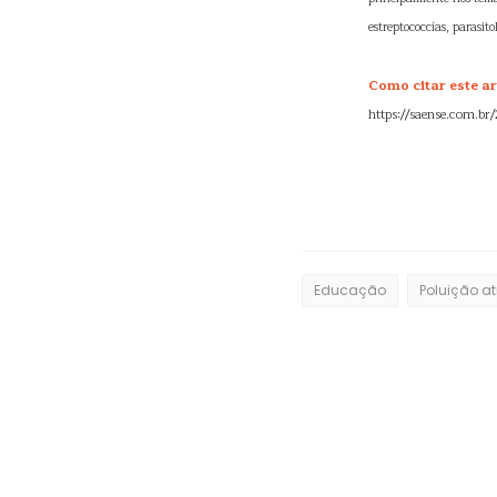
estreptococcias, parasit
Como citar este ar
https://saense.com.br
Educação
Poluição a