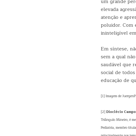
um grande perc
elevada agress
atenção e apre
poluidor. Com 
ininteligível e
Em síntese, não
sem a qual não
saudável que r
social de todo
educação de qua
[1] Imagem de JuergenP
[2]
Dioclécio Campo
Triângulo Mineiro, é me
Pediatria, membro titul
principalmente nos tema