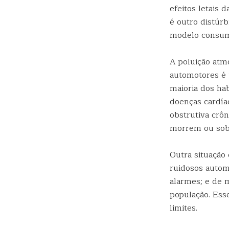
efeitos letais 
é outro distúr
modelo consumi
A poluição atm
automotores é 
maioria dos hab
doenças cardía
obstrutiva crôn
morrem ou sobr
Outra situação
ruidosos autom
alarmes; e de m
população. Ess
limites.