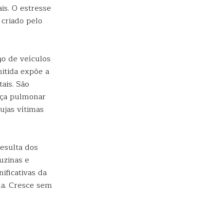
is. O estresse
 criado pelo
go de veículos
itida expõe a
ais. São
nça pulmonar
cujas vítimas
Resulta dos
uzinas e
ificativas da
na. Cresce sem