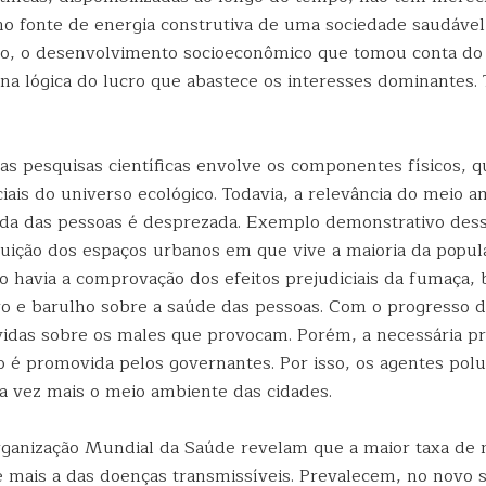
mo fonte de energia construtiva de uma sociedade saudável
o, o desenvolvimento socioeconômico que tomou conta do 
na lógica do lucro que abastece os interesses dominantes.
as pesquisas científicas envolve os componentes físicos, q
ciais do universo ecológico. Todavia, a relevância do meio 
ida das pessoas é desprezada. Exemplo demonstrativo des
luição dos espaços urbanos em que vive a maioria da popu
o havia a comprovação dos efeitos prejudiciais da fumaça, 
rro e barulho sobre a saúde das pessoas. Com o progresso da
idas sobre os males que provocam. Porém, a necessária p
ão é promovida pelos governantes. Por isso, os agentes pol
a vez mais o meio ambiente das cidades.
ganização Mundial da Saúde revelam que a maior taxa de 
é mais a das doenças transmissíveis. Prevalecem, no novo s