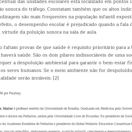
entual das unidades escolares está localizado em pontos
ão sonora do tráfego. Constatam também que os altos índice
ndizagem são mais frequentes na população infantil expost
efeito, o desempenho escolar é prejudicado quando a fala 
m virtude da poluição sonora na sala de aula.
 faltam provas de que saúde é requisito prioritário para a
 haverá saúde. São os dois pilares indissociáveis de uma s
equer a despoluição ambiental para garantir o bem-estar fí
s os seres humanos. Se o meio ambiente não for despoluído
lidade serão inviáveis. [2]
M por Pixabay.
s Júnior
é professor emérito da Universidade de Brasília. Graduado em Medicina pela Univer
stre e doutor em Pediatria, ambos pela Universidade Livre de Bruxelas. Ex-presidente da Soci
ar da Academia Brasileira de Pediatria e presidente do Global Pediatric Education Consortium
s: vínculo mãe-filho, aleitamento materno, nutrição infantil, crescimento e desenvolvimento,