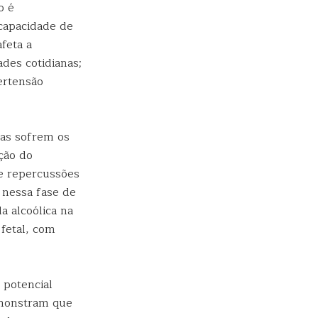
o é
 capacidade de
feta a
ades cotidianas;
ertensão
las sofrem os
ução do
de repercussões
 nessa fase de
 alcoólica na
 fetal, com
 potencial
demonstram que