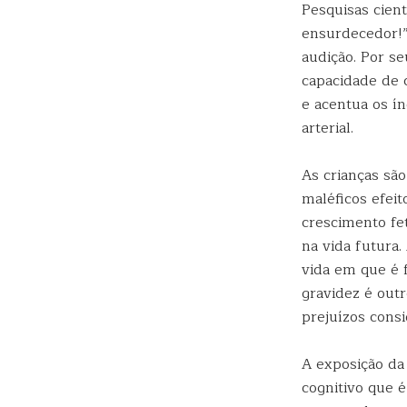
Pesquisas cien
ensurdecedor!”
audição. Por se
capacidade de c
e acentua os í
arterial.
As crianças são
maléficos efeit
crescimento fe
na vida futura
vida em que é 
gravidez é outr
prejuízos cons
A exposição da
cognitivo que 