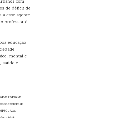
 urbanos com
s de déficit de
a a esse agente
do professor é
 boa educação
ociedade
sico, mental e
, saúde e
sidade Federal do
edade Brasileira de
 (GPEC). Atua
 desnutrição,