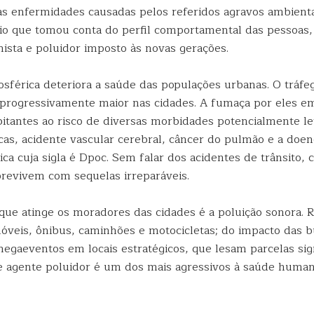
das enfermidades causadas pelos referidos agravos ambienta
bio que tomou conta do perfil comportamental das pessoas,
sta e poluidor imposto às novas gerações.
osférica deteriora a saúde das populações urbanas. O tráfe
progressivamente maior nas cidades. A fumaça por eles em
itantes ao risco de diversas morbidades potencialmente let
cas, acidente vascular cerebral, câncer do pulmão e a doe
ica cuja sigla é Dpoc. Sem falar dos acidentes de trânsito, 
evivem com sequelas irreparáveis.
 que atinge os moradores das cidades é a poluição sonora. 
óveis, ônibus, caminhões e motocicletas; do impacto das b
egaeventos em locais estratégicos, que lesam parcelas sign
e agente poluidor é um dos mais agressivos à saúde huma