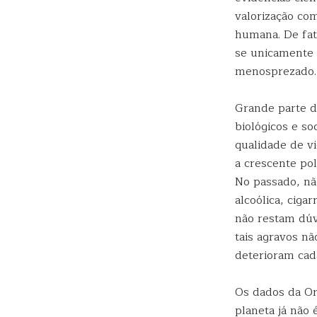
valorização co
humana. De fat
se unicamente 
menosprezado.
Grande parte d
biológicos e so
qualidade de v
a crescente po
No passado, nã
alcoólica, ciga
não restam dúv
tais agravos n
deterioram cad
Os dados da Or
planeta já não 