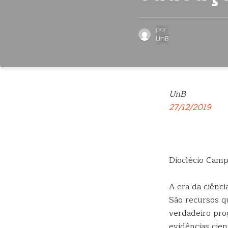
por
UnB
UnB
27/12/2019
Dioclécio Camp
A era da ciênc
São recursos qu
verdadeiro pro
evidências cien