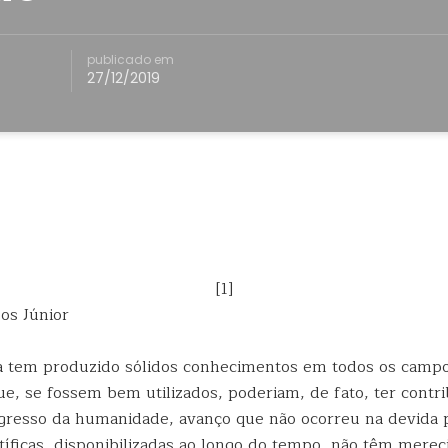
publicado em
27/12/2019
[1]
os Júnior
ia tem produzido sólidos conhecimentos em todos os campo
e, se fossem bem utilizados, poderiam, de fato, ter contr
gresso da humanidade, avanço que não ocorreu na devida 
tíficas, disponibilizadas ao longo do tempo, não têm merec