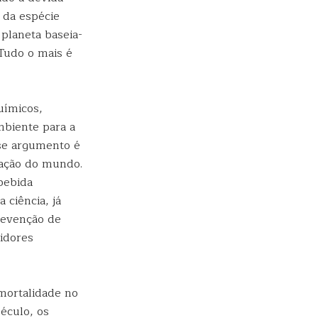
 da espécie
planeta baseia-
 Tudo o mais é
uímicos,
ambiente para a
se argumento é
lação do mundo.
bebida
 ciência, já
revenção de
uidores
mortalidade no
éculo, os