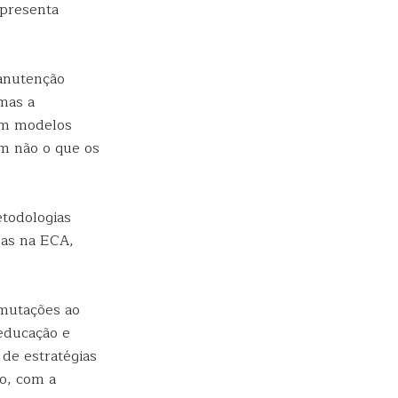
apresenta
manutenção
mas a
 em modelos
em não o que os
etodologias
das na ECA,
 mutações ao
 educação e
de estratégias
go, com a