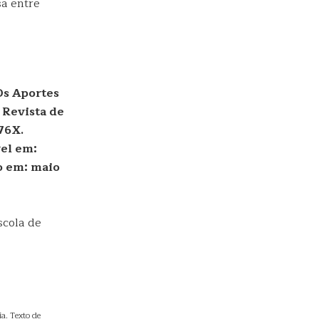
sa entre
Os Aportes
 Revista de
376X.
vel em:
o em: maio
scola de
a. Texto de