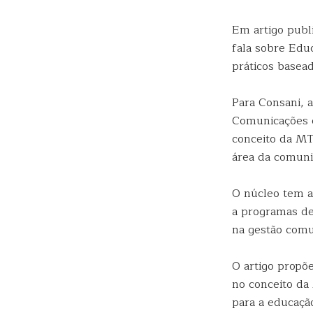
Em artigo publ
fala sobre Edu
práticos basea
Para Consani, 
Comunicações e
conceito da MTE
área da comuni
O núcleo tem a
a programas d
na gestão comu
O artigo propõe
no conceito da
para a educaçã