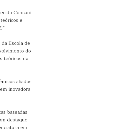
recido Consani
teóricos e
)”.
 da Escola de
nvolvimento do
s teóricos da
micos aliados
gem inovadora
icas baseadas
com destaque
enciatura em