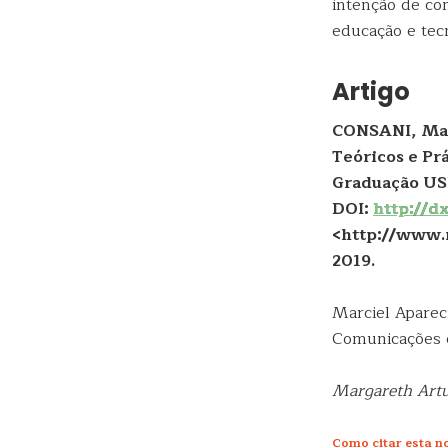
intenção de co
educação e tecn
Artigo
CONSANI, Mar
Teóricos e Pr
Graduação USP,
DOI:
http://d
<http://www.r
2019.
Marciel Aparec
Comunicações e
Margareth Artu
Como citar esta no