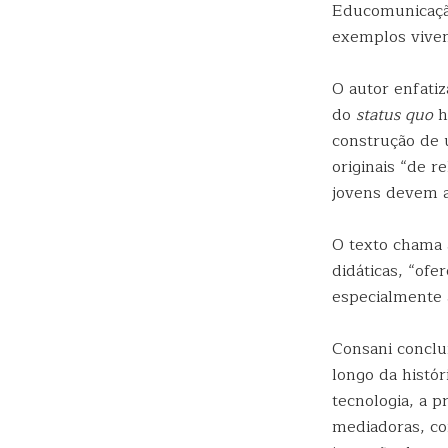
Educomunicação
exemplos viven
O autor enfati
do
status quo
h
construção de 
originais “de 
jovens devem a
O texto chama 
didáticas, “of
especialmente 
Consani conclu
longo da histó
tecnologia, a 
mediadoras, co