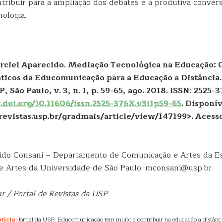
ntribuir para a ampliação dos debates e a produtiva conver
ologia.
ciel Aparecido. Mediação Tecnológica na Educação: 
áticos da Educomunicação para a Educação a Distância.
 São Paulo, v. 3, n. 1, p. 59-65, ago. 2018. ISSN: 2525-
x.doi.org/10.11606/issn.2525-376X.v3i1p59-65
. Disponí
evistas.usp.br/gradmais/article/view/147199>. Acess
ido Consani – Departamento de Comunicação e Artes da E
 Artes da Universidade de São Paulo. mconsani@usp.br
r / Portal de Revistas da USP
tícia:
Jornal da USP. Educomunicação tem muito a contribuir na educação a distânci