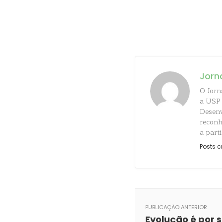
Jorn
O Jorn
a USP 
Desenv
reconh
a parti
Posts c
PUBLICAÇÃO ANTERIOR
Evolução é por 