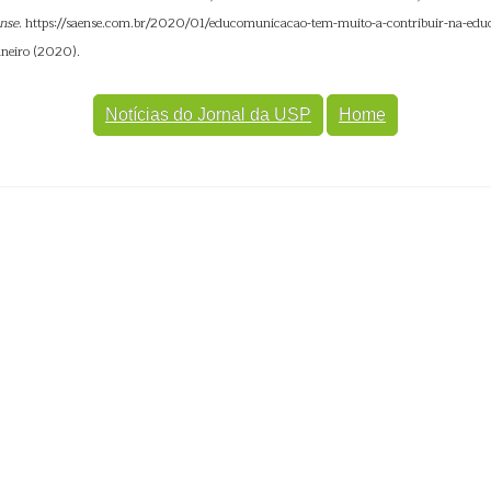
nse
. https://saense.com.br/2020/01/educomunicacao-tem-muito-a-contribuir-na-educ
aneiro (2020).
Notícias do Jornal da USP
Home