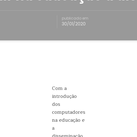
publicado em
30/01/2020
Com a
introdução
dos
computadores
na educação e
a
disseminação