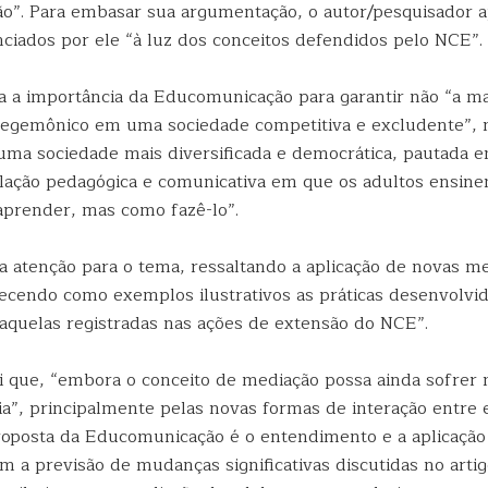
”. Para embasar sua argumentação, o autor/pesquisador 
ciados por ele “à luz dos conceitos defendidos pelo NCE”.
za a importância da Educomunicação para garantir não “a 
egemônico em uma sociedade competitiva e excludente”, 
uma sociedade mais diversificada e democrática, pautada
relação pedagógica e comunicativa em que os adultos ensin
prender, mas como fazê-lo”.
a atenção para o tema, ressaltando a aplicação de novas m
erecendo como exemplos ilustrativos as práticas desenvolvi
aquelas registradas nas ações de extensão do NCE”.
i que, “embora o conceito de mediação possa ainda sofrer
ria”, principalmente pelas novas formas de interação entre
proposta da Educomunicação é o entendimento e a aplicação 
m a previsão de mudanças significativas discutidas no arti