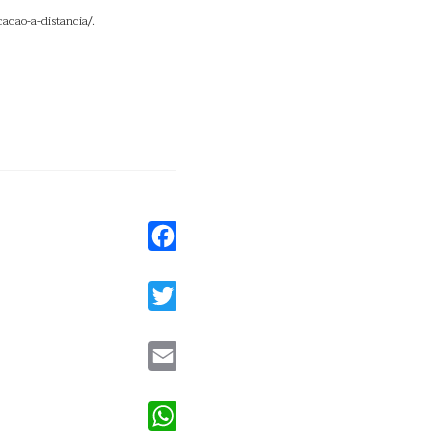
acao-a-distancia/.
Facebook
Twitter
Email
WhatsApp