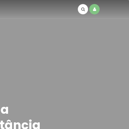
 a
stância