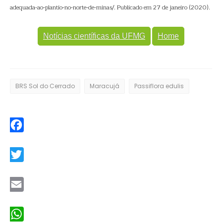
adequada-ao-plantio-no-norte-de-minas/. Publicado em 27 de janeiro (2020).
Notícias científicas da UFMG
Home
BRS Sol do Cerrado
Maracujá
Passiflora edulis
Facebook
Twitter
Email