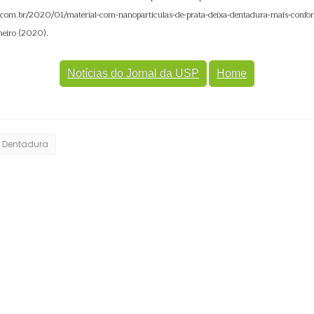
se.com.br/2020/01/material-com-nanoparticulas-de-prata-deixa-dentadura-mais-confort
neiro (2020).
Notícias do Jornal da USP
Home
Dentadura