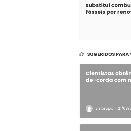
substitui combu
fósseis por ren
SUGERIDOS PARA
Cientistas obtê
de-corda com m
·
Embrapa
21/08/