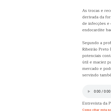
As trocas e re
derivada da fo
de infecções 
endocardite bac
Segundo a prof
Ribeirão Preto
potenciais con
útil e maciez p
mercado e pode
servindo també
Entrevista da 
Como citar esta no