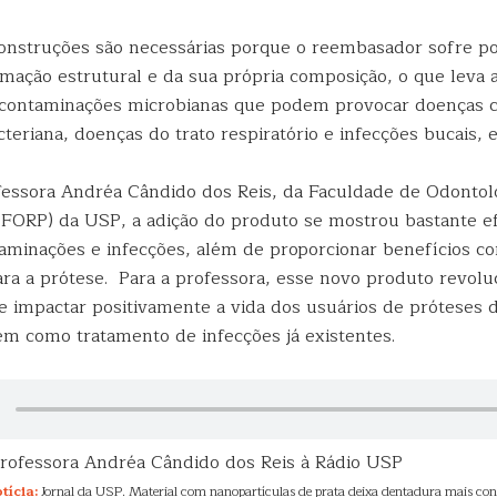
construções são necessárias porque o reembasador sofre p
rmação estrutural e da sua própria composição, o que leva
e contaminações microbianas que podem provocar doenças
teriana, doenças do trato respiratório e infecções bucais, e
essora Andréa Cândido dos Reis, da Faculdade de Odontol
 (FORP) da USP, a adição do produto se mostrou bastante ef
taminações e infecções, além de proporcionar benefícios c
ara a prótese. Para a professora, esse novo produto revolu
 impactar positivamente a vida dos usuários de próteses d
m como tratamento de infecções já existentes.
Professora Andréa Cândido dos Reis à Rádio USP
tícia:
Jornal da USP. Material com nanopartículas de prata deixa dentadura mais confo