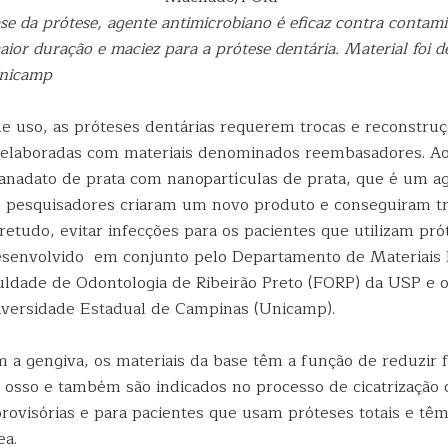
se da prótese, agente antimicrobiano é eficaz contra contam
ior duração e maciez para a prótese dentária. Material foi 
Unicamp
 uso, as próteses dentárias requerem trocas e reconstruç
 elaboradas com materiais denominados reembasadores. Ao
nadato de prata com nanopartículas de prata, que é um a
, pesquisadores criaram um novo produto e conseguiram t
retudo, evitar infecções para os pacientes que utilizam pró
desenvolvido em conjunto pelo Departamento de Materiais 
uldade de Odontologia de Ribeirão Preto (FORP) da USP e o
versidade Estadual de Campinas (Unicamp).
 a gengiva, os materiais da base têm a função de reduzir 
o osso e também são indicados no processo de cicatrização
rovisórias e para pacientes que usam próteses totais e tê
ea.