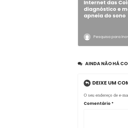
Internet das Coi
diagnóstico e 
apneia do sono
Pesquisa para In
AINDA NÃO HÁ C
DEIXE UM CO
O seu endereço de e-mai
Comentário
*