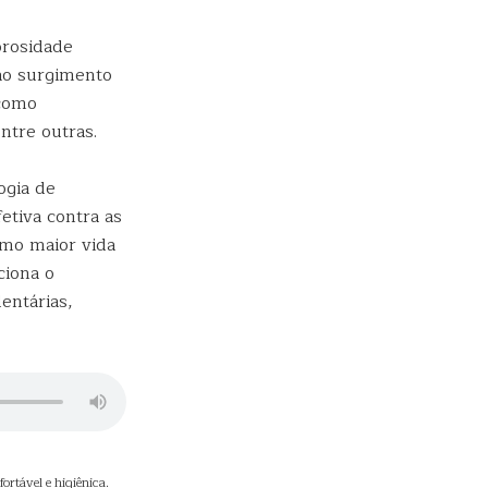
orosidade
 ao surgimento
 como
ntre outras.
ogia de
etiva contra as
omo maior vida
ciona o
entárias,
rtável e higiênica.