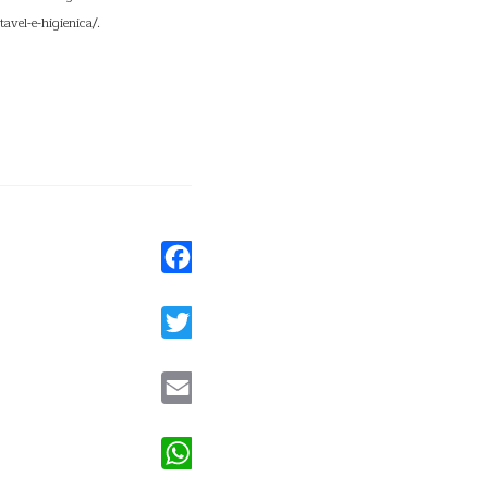
avel-e-higienica/.
Facebook
Twitter
Email
WhatsApp