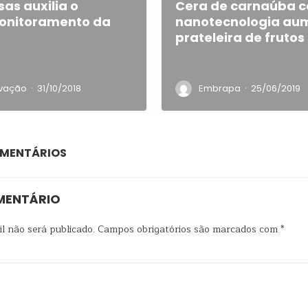
sas auxilia o
Cera de carnaúba 
monitoramento da
nanotecnologia au
prateleira de frutos
·
·
ovação
31/10/2018
Embrapa
25/06/2019
OMENTÁRIOS
MENTÁRIO
l não será publicado.
Campos obrigatórios são marcados com
*