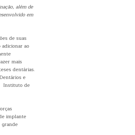
inação, além de
desenvolvido em
ões de suas
 adicionar ao
gente
razer mais
teses dentárias.
Dentários e
 Instituto de
forças
 de implante
m grande