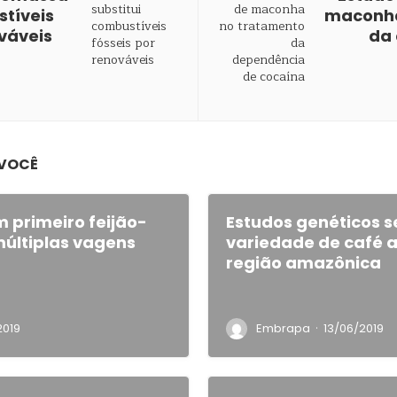
stíveis
maconha
ováveis
da
 VOCÊ
m primeiro feijão-
Estudos genéticos 
últiplas vagens
variedade de café a
região amazônica
·
2019
Embrapa
13/06/2019