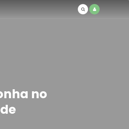
onha no
 de