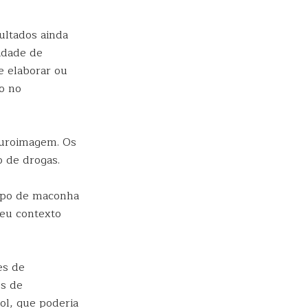
ultados ainda
idade de
e elaborar ou
o no
euroimagem. Os
o de drogas.
tipo de maconha
seu contexto
es de
os de
ol, que poderia