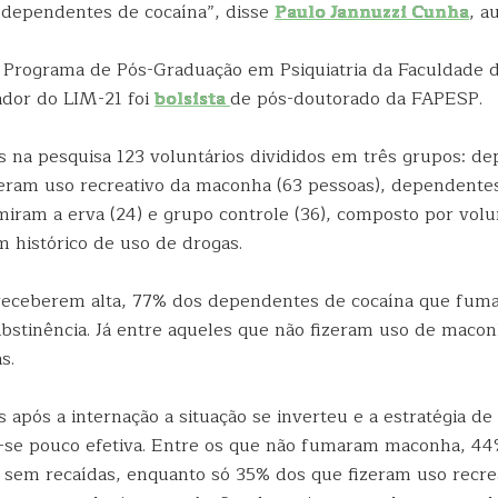
a dependentes de cocaína”, disse
Paulo Jannuzzi Cunha
, a
 Programa de Pós-Graduação em Psiquiatria da Faculdade 
dor do LIM-21 foi
bolsista
de pós-doutorado da FAPESP.
s na pesquisa 123 voluntários divididos em três grupos: d
zeram uso recreativo da maconha (63 pessoas), dependente
iram a erva (24) e grupo controle (36), composto por volu
m histórico de uso de drogas.
eceberem alta, 77% dos dependentes de cocaína que fu
bstinência. Já entre aqueles que não fizeram uso de maco
s.
após a internação a situação se inverteu e a estratégia d
-se pouco efetiva. Entre os que não fumaram maconha, 4
em recaídas, enquanto só 35% dos que fizeram uso recre