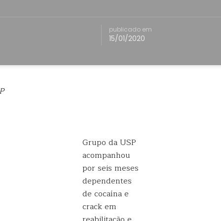
publicado em
15/01/2020
P
Grupo da USP
acompanhou
por seis meses
dependentes
de cocaína e
crack em
reabilitação e