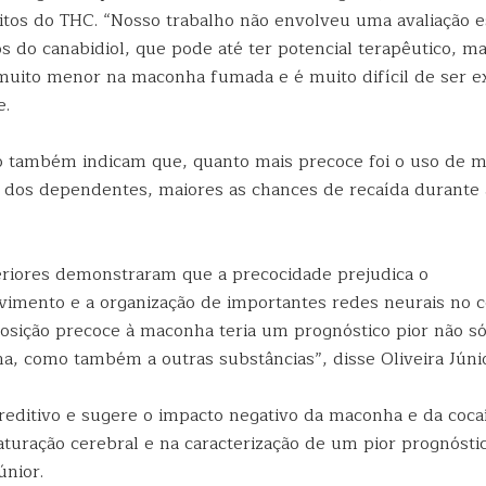
itos do THC. “Nosso trabalho não envolveu uma avaliação e
os do canabidiol, que pode até ter potencial terapêutico, m
uito menor na maconha fumada e é muito difícil de ser e
e.
o também indicam que, quanto mais precoce foi o uso de 
a dos dependentes, maiores as chances de recaída durante a
eriores demonstraram que a precocidade prejudica o
imento e a organização de importantes redes neurais no c
posição precoce à maconha teria um prognóstico pior não s
a, como também a outras substâncias”, disse Oliveira Júnio
reditivo e sugere o impacto negativo da maconha e da coca
turação cerebral e na caracterização de um pior prognósti
únior.