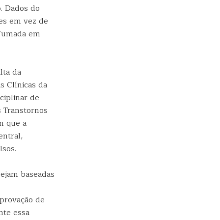
o. Dados do
tes em vez de
u fumada em
lta da
s Clínicas da
ciplinar de
 Transtornos
m que a
ntral,
lsos.
 sejam baseadas
mprovação de
nte essa