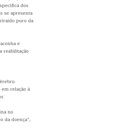
specífica dos
as se apresenta
xtraído puro da
maconha e
 reabilitação
érebro.
ó em relação à
r.
ína no
co da doença”,