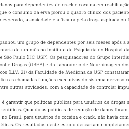
danos para dependentes de crack e cocaína em reabilitaçã
 que o consumo da erva piorou o quadro clínico dos pacien
 esperado, a ansiedade e a fissura pela droga aspirada o
panhou um grupo de dependentes por seis meses após a a
ntária de um mês no Instituto de Psiquiatria do Hospital da
e São Paulo (HC-USP). Os pesquisadores do Grupo Interdis
ool e Drogas (GREA) e do Laboratório de Neuroimagem dos
icos (LIM-21) da Faculdade de Medicina da USP constatara
ica as chamadas funções executivas do sistema nervoso ce
ntre outras atividades, com a capacidade de controlar impu
 é garantir que políticas públicas para usuários de drogas
científicas. Quando as políticas de redução de danos foram
no Brasil, para usuários de cocaína e crack, não havia co
éficas. Os resultados deste estudo descartam completame