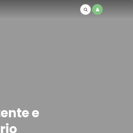
ente e
rio