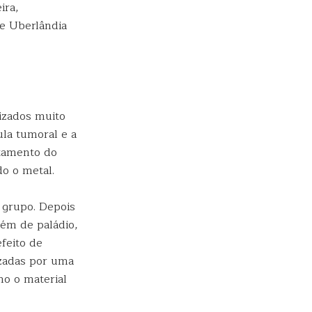
ira,
de Uberlândia
izados muito
la tumoral e a
atamento do
do o metal.
 grupo. Depois
lém de paládio,
feito de
izadas por uma
mo o material