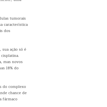
.
lulas tumorais
a característica
is dos
, sua ação só é
cisplatina.
a, mas novos
nas 18% do
es do complexo
rande chance de
 a fármaco