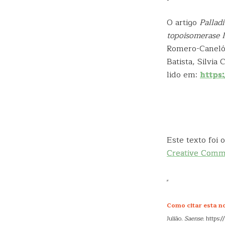
O artigo
Pallad
topoisomerase I
Romero-Canelón,
Batista, Silvia
lido em:
https
Este texto foi
Creative Com
Como citar esta no
Julião.
Saense
. https: