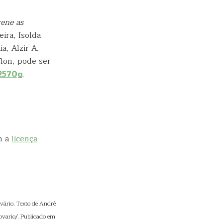
rene as
ira, Isolda
, Alzir A.
flon, pode ser
02570g
.
m a
licença
vário. Texto de André
ovario/. Publicado em