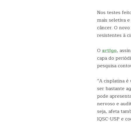
Nos testes fei
mais seletiva e
câncer. O novo
resistentes à ci
O
artigo
, assi
capa do periód
pesquisa cont
“A cisplatina 
ser bastante a
pode apresentar
nervoso e audit
seja, afeta ta
IQSC-USP e coo