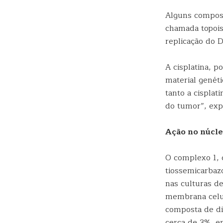
Alguns compost
chamada topois
replicação do D
A cisplatina, 
material genét
tanto a cisplat
do tumor”, exp
Ação no núcl
O complexo 1, 
tiossemicarbaz
nas culturas d
membrana celul
composta de di
cerca de 3%, e