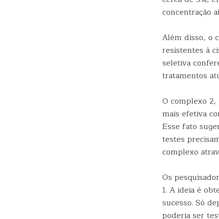
concentração a
Além disso, o 
resistentes à c
seletiva confer
tratamentos atu
O complexo 2, p
mais efetiva c
Esse fato suge
testes precisa
complexo atrav
Os pesquisador
1. A ideia é o
sucesso. Só de
poderia ser te