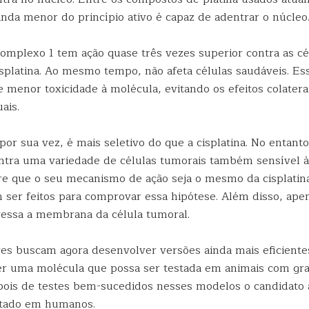
inda menor do princípio ativo é capaz de adentrar o núcleo
complexo 1 tem ação quase três vezes superior contra as cé
isplatina. Ao mesmo tempo, não afeta células saudáveis. Ess
e menor toxicidade à molécula, evitando os efeitos colatera
ais.
or sua vez, é mais seletivo do que a cisplatina. No entanto
ontra uma variedade de células tumorais também sensível à 
re que o seu mecanismo de ação seja o mesmo da cisplatin
m ser feitos para comprovar essa hipótese. Além disso, ape
essa a membrana da célula tumoral.
es buscam agora desenvolver versões ainda mais eficient
bter uma molécula que possa ser testada em animais com g
pois de testes bem-sucedidos nesses modelos o candidato
stado em humanos.