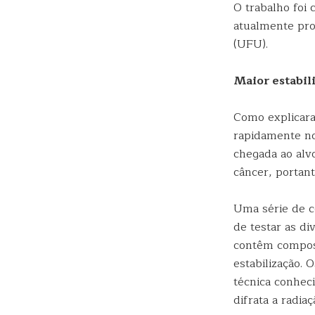
O trabalho foi
atualmente pro
(UFU).
Maior estabil
Como explicara
rapidamente no
chegada ao alvo
câncer, portan
Uma série de c
de testar as di
contêm compost
estabilização.
técnica conhec
difrata a radia