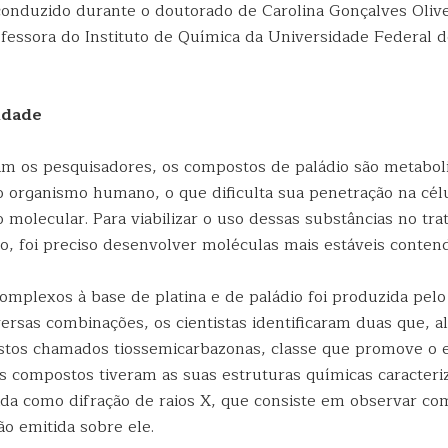
 conduzido durante o doutorado de Carolina Gonçalves Olive
fessora do Instituto de Química da Universidade Federal 
idade
m os pesquisadores, os compostos de paládio são metabol
 organismo humano, o que dificulta sua penetração na célu
 molecular. Para viabilizar o uso dessas substâncias no tr
to, foi preciso desenvolver moléculas mais estáveis conten
omplexos à base de platina e de paládio foi produzida pelo
versas combinações, os cientistas identificaram duas que, a
os chamados tiossemicarbazonas, classe que promove o e
 Os compostos tiveram as suas estruturas químicas caracter
ida como difração de raios X, que consiste em observar co
ção emitida sobre ele.