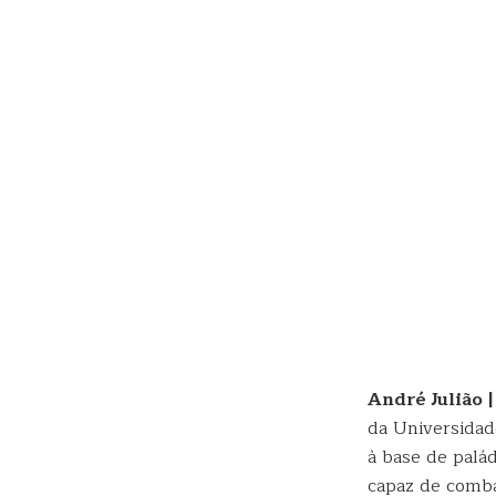
André Julião 
da Universida
à base de palá
capaz de comba