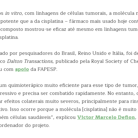
tos
in vitro
, com linhagens de células tumorais, a molécula
 potente que a da cisplatina – fármaco mais usado hoje con
 composto mostrou-se eficaz até mesmo em linhagens tum
splatina.
nado por pesquisadores do Brasil, Reino Unido e Itália, foi 
ico
Dalton Transactions
, publicado pela Royal Society of Ch
ou com
apoio
da FAPESP.
é um quimioterápico muito eficiente para esse tipo de tumo
gressivo e precisa ser combatido rapidamente. No entanto, 
 efeitos colaterais muito severos, principalmente para rin
ivo. Isso ocorre porque a molécula [cisplatina] não é muito 
mbém células saudáveis”, explicou
Victor Marcelo Deflon
,
rdenador do projeto.