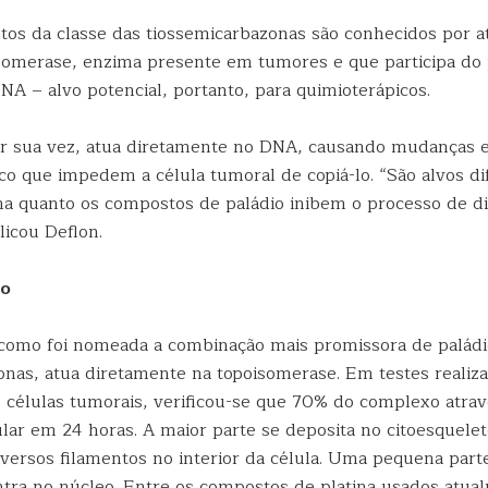
os da classe das tiossemicarbazonas são conhecidos por a
omerase, enzima presente em tumores e que participa do
NA – alvo potencial, portanto, para quimioterápicos.
por sua vez, atua diretamente no DNA, causando mudanças e
ico que impedem a célula tumoral de copiá-lo. “São alvos d
ina quanto os compostos de paládio inibem o processo de di
licou Deflon.
eo
como foi nomeada a combinação mais promissora de paládi
onas, atua diretamente na topoisomerase. Em testes realiz
e células tumorais, verificou-se que 70% do complexo atrav
ar em 24 horas. A maior parte se deposita no citoesquelet
versos filamentos no interior da célula. Uma pequena par
ntra no núcleo. Entre os compostos de platina usados atu