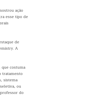
 mostrou ação
tra esse tipo de
orais
destaque de
emistry. A
r, que costuma
o tratamento
s, sistema
seletiva, ou
 professor do