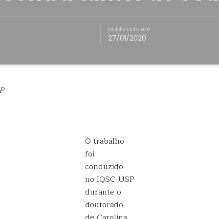
publicado em
27/01/2020
P
O trabalho
foi
conduzido
no IQSC-USP
durante o
doutorado
de Carolina