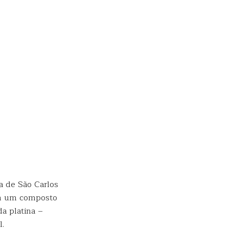
a de São Carlos
am um composto
a platina –
l.