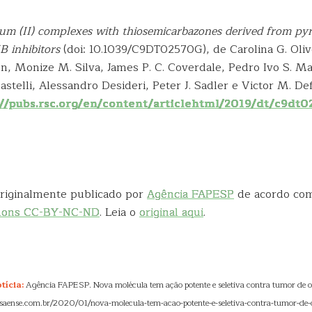
ium (II) complexes with thiosemicarbazones derived from py
B inhibitors
(doi: 10.1039/C9DT02570G), de Carolina G. Olive
 Monize M. Silva, James P. C. Coverdale, Pedro Ivo S. Maia
 Castelli, Alessandro Desideri, Peter J. Sadler e Victor M. De
://pubs.rsc.org/en/content/articlehtml/2019/dt/c9dt
 originalmente publicado por
Agência FAPESP
de acordo co
mons CC-BY-NC-ND
. Leia o
original aqui
.
tícia:
Agência FAPESP. Nova molécula tem ação potente e seletiva contra tumor de o
//saense.com.br/2020/01/nova-molecula-tem-acao-potente-e-seletiva-contra-tumor-de-