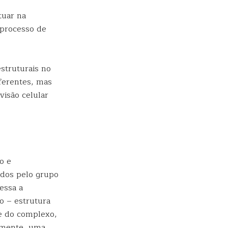
tuar na
 processo de
struturais no
iferentes, mas
visão celular
o e
ados pelo grupo
essa a
o – estrutura
te do complexo,
almente, uma