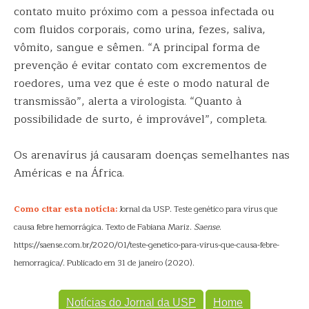
contato muito próximo com a pessoa infectada ou
com fluidos corporais, como urina, fezes, saliva,
vômito, sangue e sêmen. “A principal forma de
prevenção é evitar contato com excrementos de
roedores, uma vez que é este o modo natural de
transmissão”, alerta a virologista. “Quanto à
possibilidade de surto, é improvável”, completa.
Os arenavírus já causaram doenças semelhantes nas
Américas e na África.
Como citar esta notícia:
Jornal da USP. Teste genético para vírus que
causa febre hemorrágica. Texto de Fabiana Mariz.
Saense
.
https://saense.com.br/2020/01/teste-genetico-para-virus-que-causa-febre-
hemorragica/. Publicado em 31 de janeiro (2020).
Notícias do Jornal da USP
Home