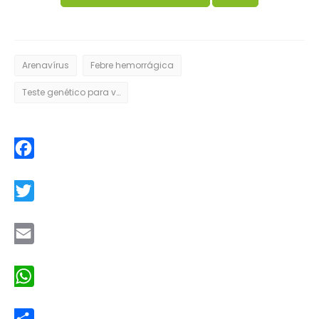
Arenavírus
Febre hemorrágica
Teste genético para vírus
Facebook
Twitter
Email
WhatsApp