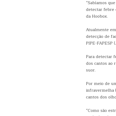
“Sabíamos que 
detectar febre 
da Hoobox.
Atualmente em 
detecção de f
PIPE-FAPESP (
Para detectar f
dos cantos ao r
suor.
Por meio de um
infravermelha 
cantos dos olho
“Como são estr