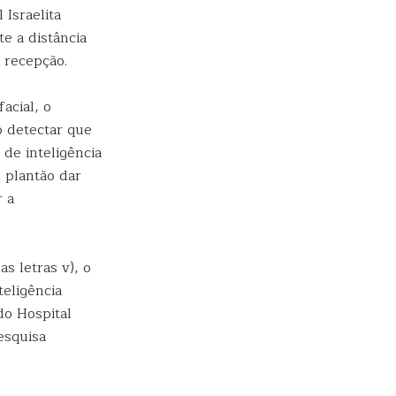
Israelita
e a distância
 recepção.
acial, o
o detectar que
de inteligência
 plantão dar
r a
s letras v), o
teligência
do Hospital
esquisa