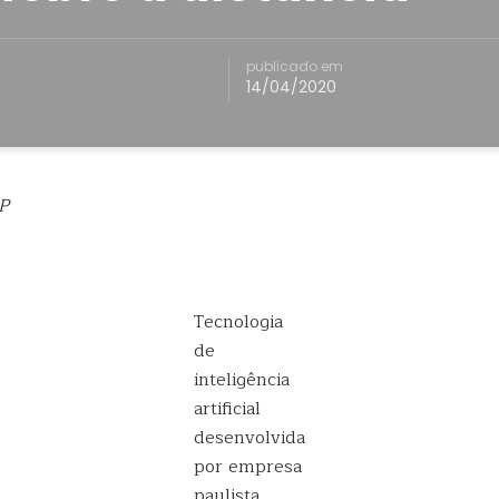
publicado em
14/04/2020
P
Tecnologia
de
inteligência
artificial
desenvolvida
por empresa
paulista