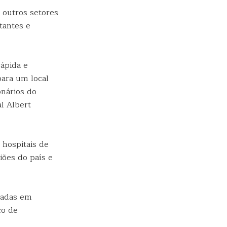
 outros setores
tantes e
rápida e
ara um local
onários do
al Albert
 hospitais de
ões do país e
sadas em
co de