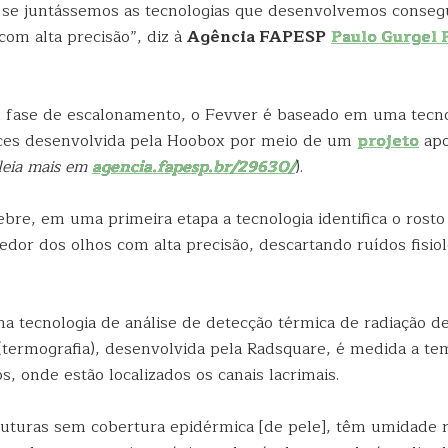
se juntássemos as tecnologias que desenvolvemos conseg
com alta precisão”, diz à
Agência FAPESP
Paulo Gurgel 
fase de escalonamento, o Fevver é baseado em uma tecno
aces desenvolvida pela Hoobox por meio de um
projeto
apo
l
eia mais em
agencia.fapesp.br/29630/
).
ebre, em uma primeira etapa a tecnologia identifica o rosto
edor dos olhos com alta precisão, descartando ruídos fisio
a tecnologia de análise de detecção térmica de radiação d
(termografia), desenvolvida pela Radsquare, é medida a te
s, onde estão localizados os canais lacrimais.
uturas sem cobertura epidérmica [de pele], têm umidade 