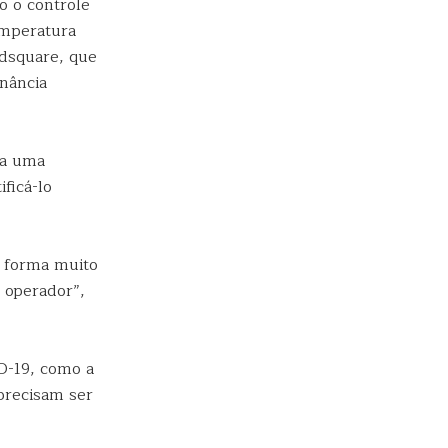
o o controle
temperatura
dsquare, que
nância
ra uma
ficá-lo
 forma muito
 operador”,
D-19, como a
precisam ser