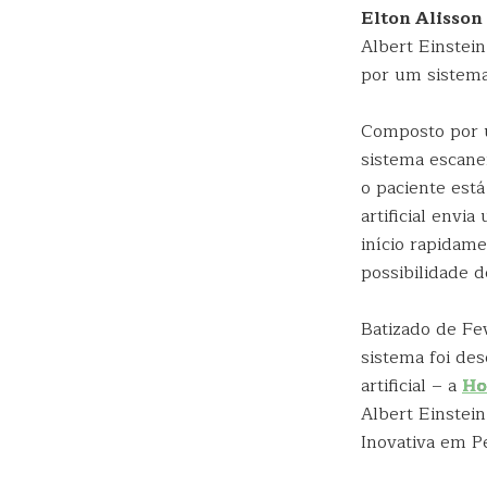
Elton Alisson
Albert Einstei
por um sistema
Composto por u
sistema escane
o paciente est
artificial envi
início rapidame
possibilidade 
Batizado de Fev
sistema foi des
artificial – a
Ho
Albert Einstei
Inovativa em 