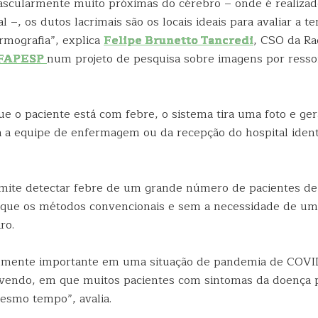
vascularmente muito próximas do cérebro – onde é realizad
l –, os dutos lacrimais são os locais ideais para avaliar a 
rmografia”, explica
Felipe Brunetto Tancredi
, CSO da Ra
 FAPESP
num projeto de pesquisa sobre imagens por resso
ue o paciente está com febre, o sistema tira uma foto e ge
a a equipe de enfermagem ou da recepção do hospital identi
mite detectar febre de um grande número de pacientes de
 que os métodos convencionais e sem a necessidade de um
ro.
almente importante em uma situação de pandemia de COVI
vendo, em que muitos pacientes com sintomas da doença 
esmo tempo”, avalia.