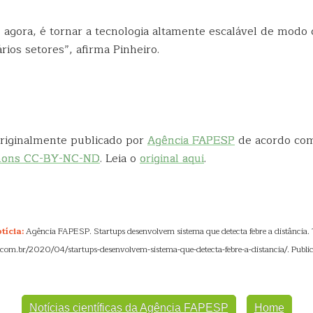
 agora, é tornar a tecnologia altamente escalável de modo 
rios setores”, afirma Pinheiro.
 originalmente publicado por
Agência FAPESP
de acordo co
mons CC-BY-NC-ND
. Leia o
original aqui
.
tícia:
Agência FAPESP. Startups desenvolvem sistema que detecta febre a distância. T
se.com.br/2020/04/startups-desenvolvem-sistema-que-detecta-febre-a-distancia/. Public
Notícias científicas da Agência FAPESP
Home