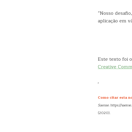
“Nosso desafio,
aplicação em vá
Este texto foi
Creative Com
Como citar esta no
Saense
. https://saen
(2020).