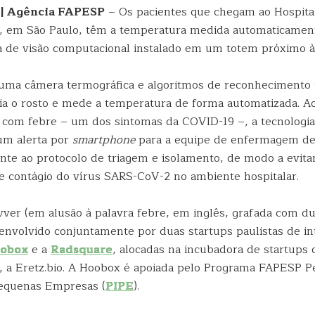
 | Agência FAPESP
– Os pacientes que chegam ao Hospital 
n, em São Paulo, têm a temperatura medida automaticament
 de visão computacional instalado em um totem próximo à
ma câmera termográfica e algoritmos de reconhecimento f
ia o rosto e mede a temperatura de forma automatizada. A
á com febre – um dos sintomas da COVID-19 –, a tecnologia 
a um alerta por
smartphone
para a equipe de enfermagem de
nte ao protocolo de triagem e isolamento, de modo a evita
de contágio do vírus SARS-CoV-2 no ambiente hospitalar.
ver (em alusão à palavra febre, em inglês, grafada com dua
envolvido conjuntamente por duas startups paulistas de in
obox
e a
Radsquare
, alocadas na incubadora de startups 
n, a Eretz.bio. A Hoobox é apoiada pelo Programa FAPESP P
Pequenas Empresas (
PIPE
).