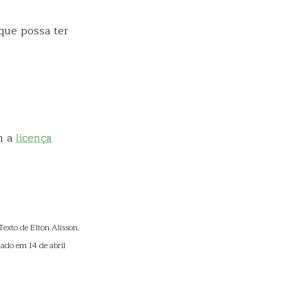
que possa ter
m a
licença
exto de Elton Alisson.
ado em 14 de abril