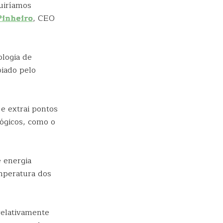
uiríamos
Pinheiro
, CEO
logia de
iado pelo
 e extrai pontos
lógicos, como o
e energia
mperatura dos
relativamente