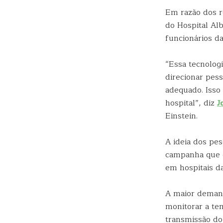
Em razão dos r
do Hospital Alb
funcionários da 
“Essa tecnolog
direcionar pes
adequado. Isso
hospital”, diz
J
Einstein.
A ideia dos pe
campanha que c
em hospitais d
A maior demand
monitorar a te
transmissão do