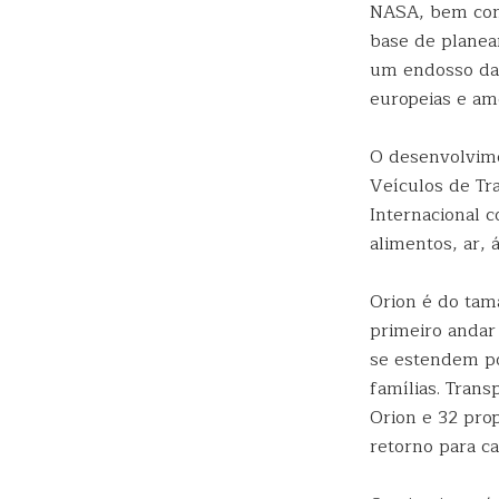
NASA, bem como
base de planea
um endosso da 
europeias e am
O desenvolvime
Veículos de Tr
Internacional 
alimentos, ar, 
Orion é do ta
primeiro andar
se estendem po
famílias. Trans
Orion e 32 pro
retorno para ca