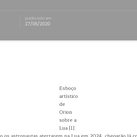
publicado em
27/05/2020
Esboço
artístico
de
Orion
sobre a
Lua [1]
ndo os astronautas aterrarem na Lua em 2024, chegarão lá c