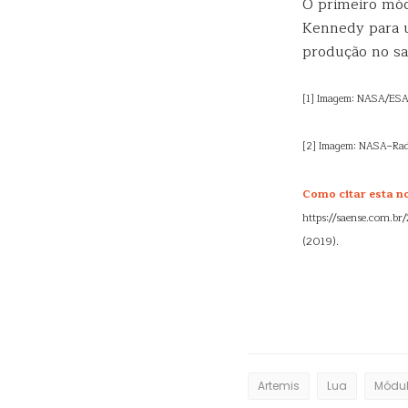
O primeiro mód
Kennedy para 
produção no sa
[1] Imagem: NASA/ESA
[2] Imagem: NASA–Rad
Como citar esta not
https://saense.com.br
(2019).
Artemis
Lua