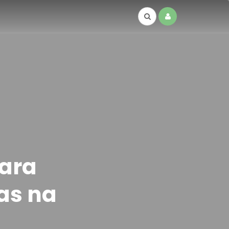
para
as na