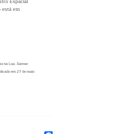
tro Espacial
 está em
as na Lua.
Saense
.
blicado em 27 de maio