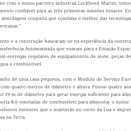
 com o nosso parceiro industrial Lockheed Martin, temo
mento confiável para as três primeiras missões lunares. Es
abordagem conjunta que combina o melhor das tecnologias
ericanas.”
nto e a construção basearam-se na experiência da constr
ansferência Automatizada que voaram para a Estação Espaci
com entregas regulares de equipamentos de teste, peças de
água e combustível.
manho de uma casa pequena, com o Módulo de Serviço Euro
 com quatro metros de diâmetro e altura. Possui quatro asa
r 19 m de diâmetro para gerar energia suficiente para ali
porta 8,6 toneladas de combustível para alimentar o motor 
pulsores menores que o manterão no curso da Lua e impul
sa na Terra.