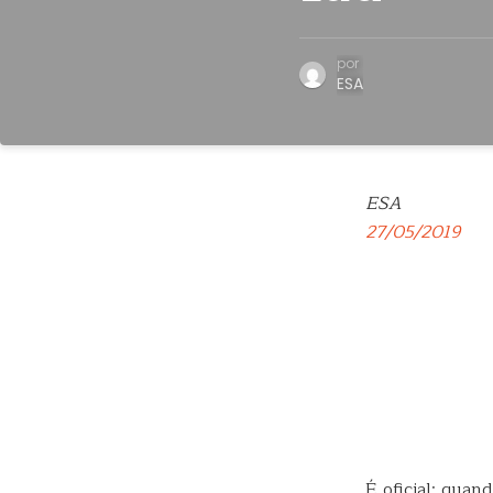
por
ESA
ESA
27/05/2019
É oficial: qua