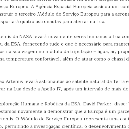
iço Europeu. A Agência Espacial Europeia assinou um con
nstruir o terceiro Módulo de Serviço Europeu para a aeron
sportará quatro astronautas para aterrar na Lua.
temis da NASA levará novamente seres humanos à Lua co
u da ESA, fornecendo tudo o que é necessário para mante
vos na sua viagem no módulo da tripulação – água, ar, prop
uma temperatura confortável, além de atuar como o chassi 
ão Artemis levará astronautas ao satélite natural da Terra
rar na Lua desde a Apollo 17, após um intervalo de mais de
xploração Humana e Robótica da ESA, David Parker, disse: 
 estamos novamente a demonstrar que a Europa é um parcei
rtemis. O Módulo de Serviço Europeu representa uma cont
so, permitindo a investigação científica, o desenvolvimento 