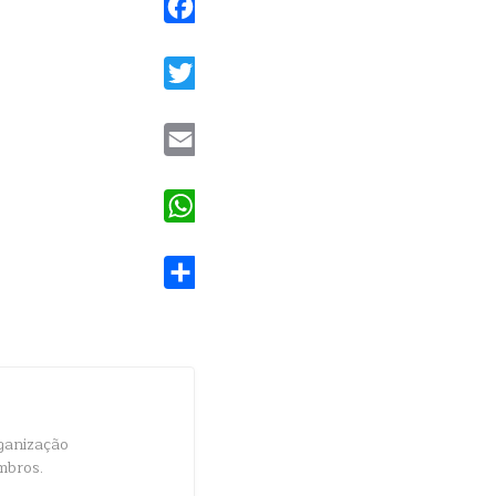
Facebook
Twitter
Email
WhatsApp
Share
ganização
mbros.