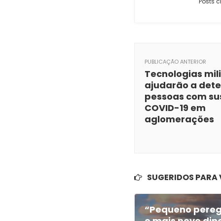
Posts c
PUBLICAÇÃO ANTERIOR
Tecnologias mil
ajudarão a dete
pessoas com su
COVID-19 em
aglomerações
SUGERIDOS PARA
“Pequeno peregr
o mais novo din