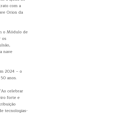
trato com a
ave Orion da
m o Módulo de
r os
ulsão,
da nave
 em 2024 – o
 50 anos.
“Ao celebrar
ro forte e
ribuição
de tecnologias-