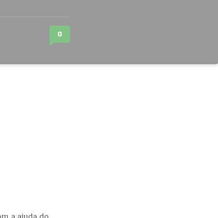
0
om a ajuda do