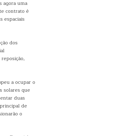
s agora uma
te contrato é
 espaciais
ução dos
al
 reposição,
peu a ocupar o
s solares que
mentar duas
principal de
sionarão o