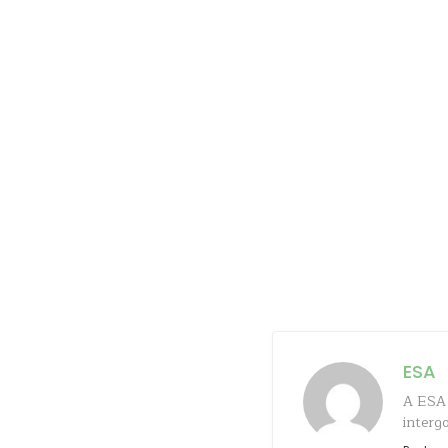
ESA
A ESA 
interg