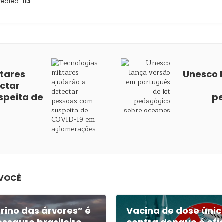
reated:
113
itares
Unesco 
ctar
speita de
p
 VOCÊ
ino das árvores” é
Vacina de dose úni
ossauro brasileiro
contra dengue é efi