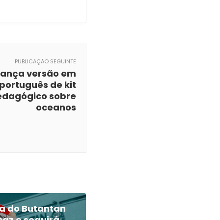
PUBLICAÇÃO SEGUINTE
lança versão em
português de kit
edagógico sobre
oceanos
ca do Butantan
caz e seguirá