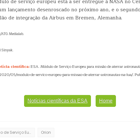
ulo de serviço europeu está a ser entregue à NASA no Cen
um lançamento desenroscado no próximo ano, e o segundo
lão de integração da Airbus em Bremen, Alemanha.
/ATG Medialab.
 Sinyak.
ícia científica:
ESA. Módulo de Serviço Europeu para missão de aterrar astronaut
/2020/05/modulo-de-servico-europeu-para-missao-de-aterrar-astronautas-na-lua/. Pu
Notícias científicas da ESA
Home
Módulo de Serviço Europeu
Orion