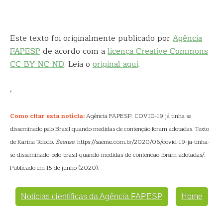
Este texto foi originalmente publicado por
Agência
FAPESP
de acordo com a
licença Creative Commons
CC-BY-NC-ND
. Leia o
original aqui
.
Como citar esta notícia:
Agência FAPESP. COVID-19 já tinha se
disseminado pelo Brasil quando medidas de contenção foram adotadas. Texto
de Karina Toledo.
Saense
. https://saense.com.br/2020/06/covid-19-ja-tinha-
se-disseminado-pelo-brasil-quando-medidas-de-contencao-foram-adotadas/.
Publicado em 15 de junho (2020).
Notícias científicas da Agência FAPESP
Home