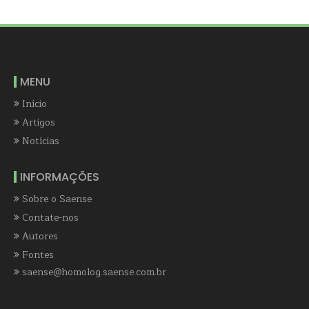
MENU
Início
Artigos
Notícias
INFORMAÇÕES
Sobre o Saense
Contate-nos
Autores
Fontes
saense@homolog.saense.com.br