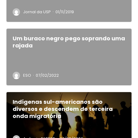
·
Jornal da USP
01/11/2019
Um buraco negro pego soprando uma
rajada
·
ESO
07/02/2022
Indígenas sul-americanos são
diversos e descendem de terceira
onda migratória