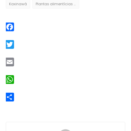
Kaxinawá
Plantas alimentícias indígenas
Facebook
Twitter
Email
WhatsApp
Share