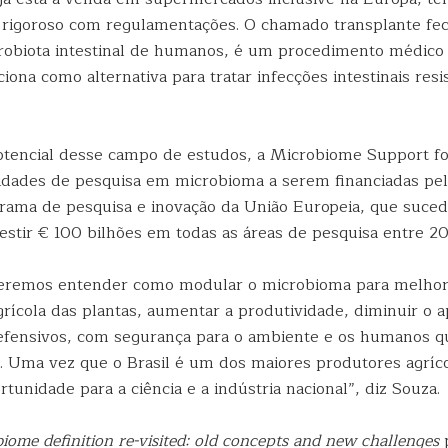
 rigoroso com regulamentações. O chamado transplante fec
robiota intestinal de humanos, é um procedimento médico 
ciona como alternativa para tratar infecções intestinais resi
otencial desse campo de estudos, a Microbiome Support foi
oridades de pesquisa em microbioma a serem financiadas pe
rama de pesquisa e inovação da União Europeia, que suced
estir € 100 bilhões em todas as áreas de pesquisa entre 20
remos entender como modular o microbioma para melhor
rícola das plantas, aumentar a produtividade, diminuir o a
 defensivos, com segurança para o ambiente e os humanos
. Uma vez que o Brasil é um dos maiores produtores agrí
tunidade para a ciência e a indústria nacional”, diz Souza.
iome definition re-visited: old concepts and new challenges