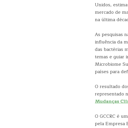
Unidos, estim
mercado de mai
na última déca
As pesquisas n
influência da 
das bactérias 
temas e guiar i
Microbiome Sup
países para def
O resultado do
representado n
Mudanças Cli
O GCCRC é um 
pela Empresa B