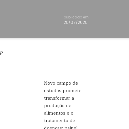
publicado em
20/07/2020
P
Novo campo de
estudos promete
transformar a
produção de
alimentos e o
tratamento de
doenças; painel