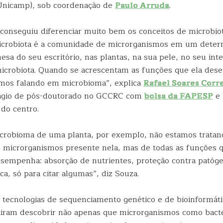
Unicamp), sob coordenação de
Paulo Arruda
.
 conseguiu diferenciar muito bem os conceitos de microbio
icrobiota é a comunidade de microrganismos em um dete
sa do seu escritório, nas plantas, na sua pele, no seu int
icrobiota. Quando se acrescentam as funções que ela de
mos falando em microbioma”, explica
Rafael Soares Corr
tágio de pós-doutorado no GCCRC com
bolsa da FAPESP
e 
do centro.
icrobioma de uma planta, por exemplo, não estamos trata
microrganismos presente nela, mas de todas as funções 
empenha: absorção de nutrientes, proteção contra patóg
eca, só para citar algumas”, diz Souza.
 tecnologias de sequenciamento genético e de bioinformáti
iram descobrir não apenas que microrganismos como bacté