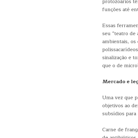
protozoários t
funções até en
Essas ferramen
seu “teatro de
ambientais, os 
polissacarídeos
sinalização e t
que o de microb
Mercado e leg
Uma vez que p
objetivos ao de
subsídios para 
Carne de frang
de antibióticos