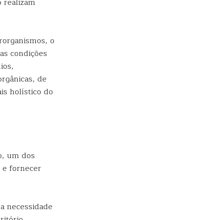
 realizam
rorganismos, o
las condições
ios,
orgânicas, de
is holístico do
o, um dos
e e fornecer
a necessidade
ritório