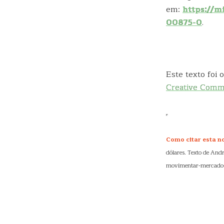
em:
https://m
00875-0
.
Este texto foi
Creative Com
Como citar esta no
dólares. Texto de Andr
movimentar-mercado-d