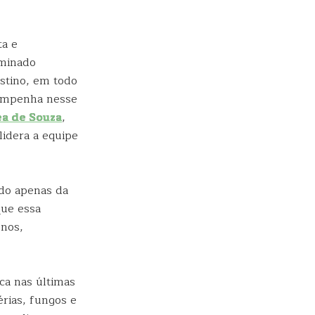
ta e
rminado
estino, em todo
sempenha nesse
ea de Souza
,
lidera a equipe
ndo apenas da
que essa
enos,
ca nas últimas
rias, fungos e