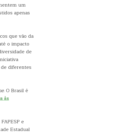
vimentem um
stidos apenas
cos que vão da
até o impacto
diversidade de
iciativa
 de diferentes
me
. O Brasil é
a às
la FAPESP e
dade Estadual