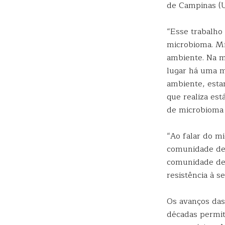
de Campinas (
“Esse trabalho
microbioma. M
ambiente. Na me
lugar há uma m
ambiente, esta
que realiza es
de microbioma 
“Ao falar do m
comunidade de 
comunidade des
resistência à s
Os avanços das
décadas permit