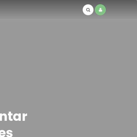
ntar
es