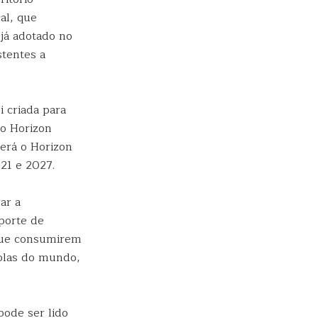
al, que
já adotado no
stentes a
 criada para
lo Horizon
erá o Horizon
21 e 2027.
ar a
porte de
 que consumirem
colas do mundo,
pode ser lido