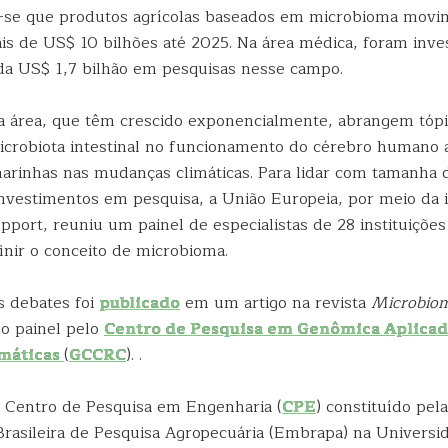
a-se que produtos agrícolas baseados em microbioma mo
s de US$ 10 bilhões até 2025. Na área médica, foram inve
da US$ 1,7 bilhão em pesquisas nesse campo.
a área, que têm crescido exponencialmente, abrangem tópi
microbiota intestinal no funcionamento do cérebro humano 
marinhas nas mudanças climáticas. Para lidar com tamanha 
nvestimentos em pesquisa, a União Europeia, por meio da in
port, reuniu um painel de especialistas de 28 instituições
inir o conceito de microbioma.
s debates foi
publicado
em um artigo na revista
Microbio
o painel pelo
Centro de Pesquisa em Genômica Aplicad
máticas
(
GCCRC
). .
Centro de Pesquisa em Engenharia (
CPE
) constituído pe
rasileira de Pesquisa Agropecuária (Embrapa) na Universi