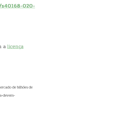
6/s40168-020-
m a
licença
cado de bilhões de
ma-devem-