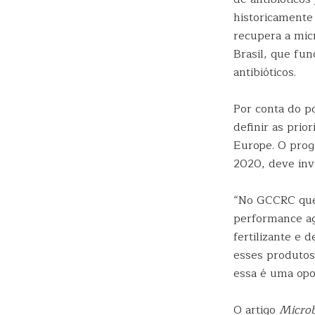
historicamente
recupera a mic
Brasil, que fun
antibióticos.
Por conta do p
definir as pri
Europe. O prog
2020, deve inv
“No GCCRC que
performance ag
fertilizante e
esses produtos
essa é uma opor
O artigo
Microb