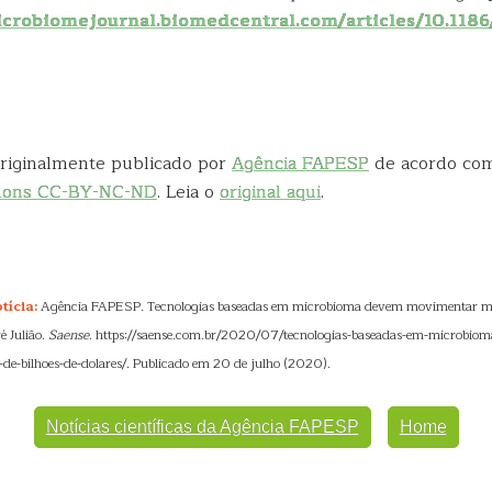
icrobiomejournal.biomedcentral.com/articles/10.118
 originalmente publicado por
Agência FAPESP
de acordo co
mons CC-BY-NC-ND
. Leia o
original aqui
.
tícia:
Agência FAPESP. Tecnologias baseadas em microbioma devem movimentar mer
é Julião.
Saense
. https://saense.com.br/2020/07/tecnologias-baseadas-em-microbio
e-bilhoes-de-dolares/. Publicado em 20 de julho (2020).
Notícias científicas da Agência FAPESP
Home