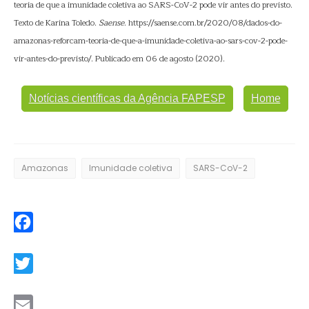
teoria de que a imunidade coletiva ao SARS-CoV-2 pode vir antes do previsto.
Texto de Karina Toledo.
Saense
. https://saense.com.br/2020/08/dados-do-
amazonas-reforcam-teoria-de-que-a-imunidade-coletiva-ao-sars-cov-2-pode-
vir-antes-do-previsto/. Publicado em 06 de agosto (2020).
Notícias científicas da Agência FAPESP
Home
Amazonas
Imunidade coletiva
SARS-CoV-2
Facebook
Twitter