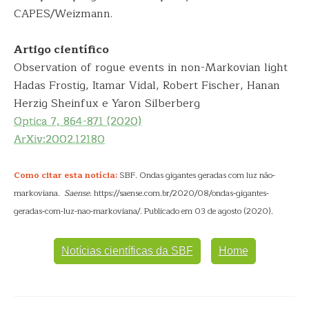
CAPES/Weizmann.
Artigo científico
Observation of rogue events in non-Markovian light
Hadas Frostig, Itamar Vidal, Robert Fischer, Hanan
Herzig Sheinfux e Yaron Silberberg
Optica 7, 864-871 (2020)
ArXiv:2002.12180
Como citar esta notícia:
SBF. Ondas gigantes geradas com luz não-
markoviana.
Saense
. https://saense.com.br/2020/08/ondas-gigantes-
geradas-com-luz-nao-markoviana/. Publicado em 03 de agosto (2020).
Notícias científicas da SBF
Home