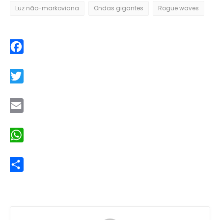
Luz não-markoviana
Ondas gigantes
Rogue waves
Facebook
Twitter
Email
WhatsApp
Share