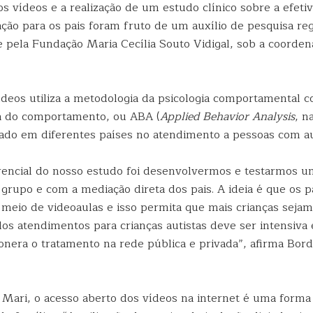
s vídeos e a realização de um estudo clínico sobre a efeti
ação para os pais foram fruto de um auxílio de pesquisa re
e pela Fundação Maria Cecília Souto Vidigal, sob a coorde
vídeos utiliza a metodologia da psicologia comportamental 
da do comportamento, ou ABA (
Applied Behavior Analysis
, n
lizado em diferentes países no atendimento a pessoas com a
rencial do nosso estudo foi desenvolvermos e testarmos 
grupo e com a mediação direta dos pais. A ideia é que os 
 meio de videoaulas e isso permita que mais crianças seja
dos atendimentos para crianças autistas deve ser intensiva e
 onera o tratamento na rede pública e privada”, afirma Bord
Mari, o acesso aberto dos vídeos na internet é uma forma