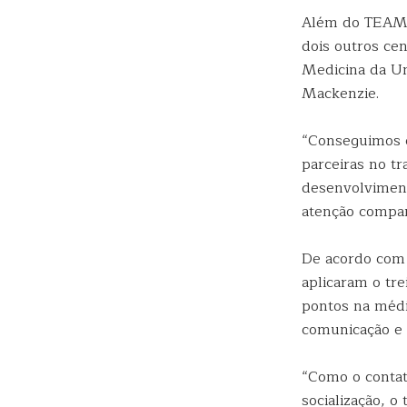
Além do TEAMM
dois outros cen
Medicina da Un
Mackenzie.
“Conseguimos c
parceiras no tr
desenvolviment
atenção compar
De acordo com 
aplicaram o tr
pontos na médi
comunicação e 
“Como o contat
socialização, 