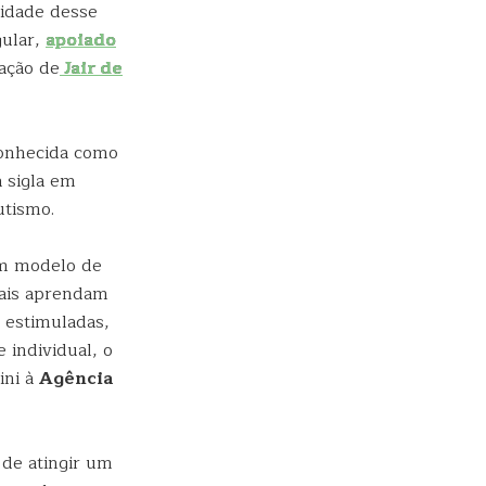
vidade desse
gular,
apoiado
nação de
Jair de
conhecida como
a sigla em
utismo.
um modelo de
pais aprendam
m estimuladas,
 individual, o
ini à
Agência
 de atingir um