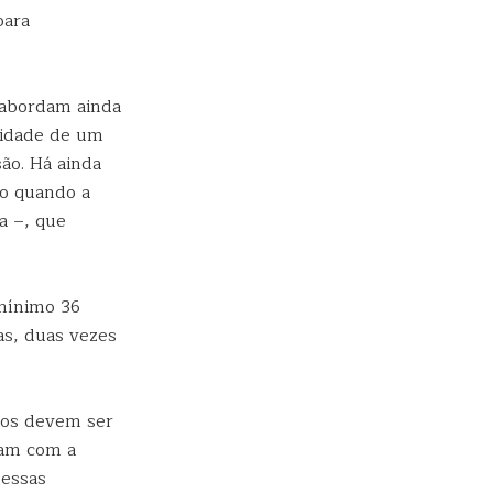
para
 abordam ainda
ssidade de um
ão. Há ainda
o quando a
ra –, que
 mínimo 36
as, duas vezes
deos devem ser
çam com a
 essas