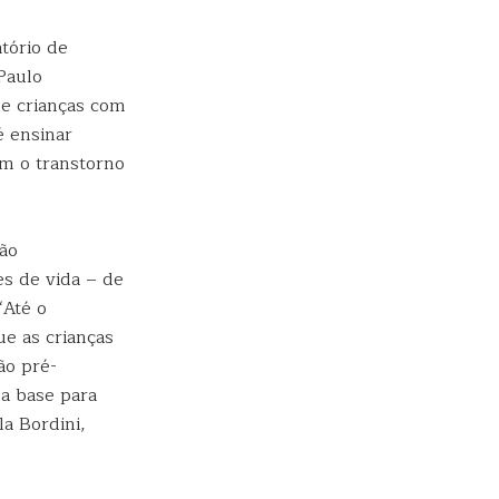
tório de
Paulo
e crianças com
é ensinar
om o transtorno
ção
es de vida – de
“Até o
e as crianças
ão pré-
 a base para
a Bordini,