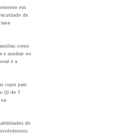
ntemente em
 Faculdade de
riana
famílias como
 e auxiliar no
sual e a
s cujos pais
o QI de 7
 na
habilidades de
envolvimento