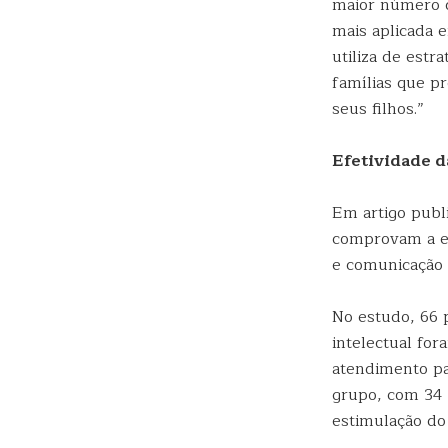
maior número de
mais aplicada 
utiliza de est
famílias que p
seus filhos.”
Efetividade d
Em artigo publ
comprovam a ef
e comunicação d
No estudo, 66 p
intelectual fo
atendimento pa
grupo, com 34 p
estimulação do 