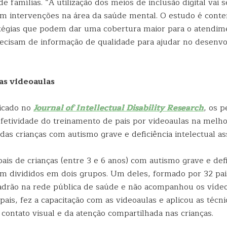
 famílias. “A utilização dos meios de inclusão digital vai 
em intervenções na área da saúde mental. O estudo é cont
ratégias que podem dar uma cobertura maior para o atendim
recisam de informação de qualidade para ajudar no desenv
as videoaulas
icado no
Journal of Intellectual Disability Research
, os 
etividade do treinamento de pais por videoaulas na melho
as crianças com autismo grave e deficiência intelectual as
ais de crianças (entre 3 e 6 anos) com autismo grave e defi
ram divididos em dois grupos. Um deles, formado por 32 pai
drão na rede pública de saúde e não acompanhou os vídeo
ais, fez a capacitação com as videoaulas e aplicou as técni
contato visual e da atenção compartilhada nas crianças.