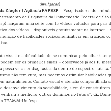
divulgação
)
da Ziegler | Agência FAPESP
– Pesquisadores do ambula
artamento de Psiquiatria da Universidade Federal de São 
) lançaram uma série com 15 vídeos voltados para pais d
tivo dos vídeos – disponíveis gratuitamente na internet – 
timulação de habilidades sociocomunicativas em crianças c
ista.
ato visual e a dificuldade de se comunicar pelo olhar (aten
 podem ser os primeiros sinais – observados já aos 18 mes
 possa vir a ser diagnosticada dentro do espectro autista. 
ismo não tem cura, mas podemos estimular habilidades qu
m naturalmente. Contato visual e atenção compartilhada s
a o desenvolvimento da sociabilidade, além de constituírem
s venham a melhorar outros domínios no futuro”, diz Daniel
do TEAMM-Unifesp.