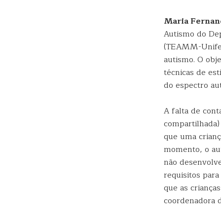
Maria Fernan
Autismo do Dep
(TEAMM-Unifesp
autismo. O obje
técnicas de es
do espectro aut
A falta de cont
compartilhada)
que uma criança
momento, o aut
não desenvolve
requisitos par
que as criança
coordenadora 