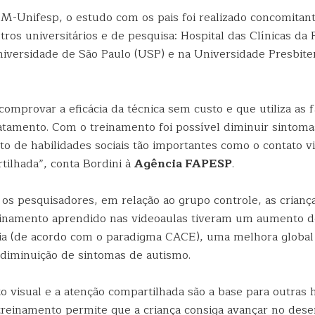
-Unifesp, o estudo com os pais foi realizado concomita
tros universitários e de pesquisa: Hospital das Clínicas da
iversidade de São Paulo (USP) e na Universidade Presbite
omprovar a eficácia da técnica sem custo e que utiliza as 
atamento. Com o treinamento foi possível diminuir sintomas
o de habilidades sociais tão importantes como o contato vi
tilhada”, conta Bordini à
Agência FAPESP
.
os pesquisadores, em relação ao grupo controle, as criança
einamento aprendido nas videoaulas tiveram um aumento d
a (de acordo com o paradigma CACE), uma melhora global
diminuição de sintomas de autismo.
o visual e a atenção compartilhada são a base para outras 
o treinamento permite que a criança consiga avançar no des