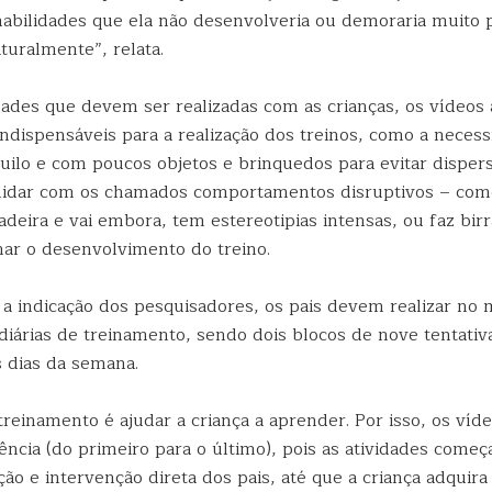
habilidades que ela não desenvolveria ou demoraria muito 
turalmente”, relata.
dades que devem ser realizadas com as crianças, os vídeos
 indispensáveis para a realização dos treinos, como a nece
uilo e com poucos objetos e brinquedos para evitar dispers
lidar com os chamados comportamentos disruptivos – com
cadeira e vai embora, tem estereotipias intensas, ou faz bir
ar o desenvolvimento do treino.
a indicação dos pesquisadores, os pais devem realizar no
diárias de treinamento, sendo dois blocos de nove tentativ
s dias da semana.
treinamento é ajudar a criança a aprender. Por isso, os ví
ência (do primeiro para o último), pois as atividades come
ção e intervenção direta dos pais, até que a criança adquira