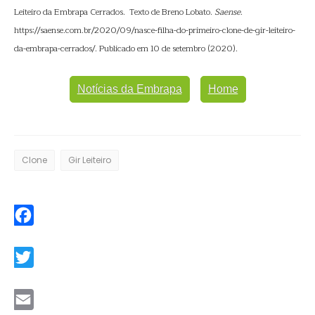
Leiteiro da Embrapa Cerrados. Texto de Breno Lobato.
Saense
.
https://saense.com.br/2020/09/nasce-filha-do-primeiro-clone-de-gir-leiteiro-
da-embrapa-cerrados/. Publicado em 10 de setembro (2020).
Notícias da Embrapa
Home
Clone
Gir Leiteiro
Facebook
Twitter