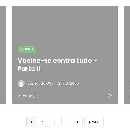
ARTIGOS
Vacine-se contra tudo –
Parte II
·
Jornal da USP
29/10/2020
Leia mais
1
2
3
…
18
Next