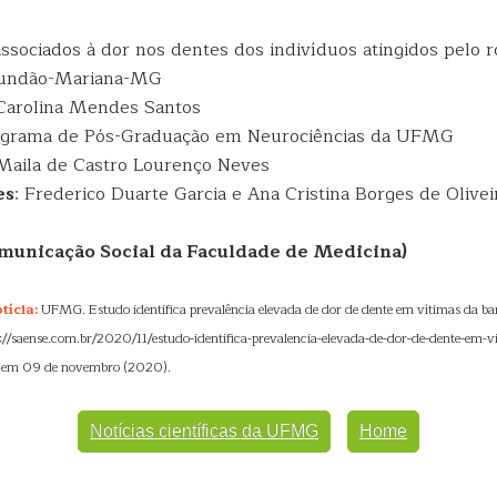
 associados à dor nos dentes dos indivíduos atingidos pelo
Fundão-Mariana-MG
 Carolina Mendes Santos
ograma de Pós-Graduação em Neurociências da UFMG
 Maila de Castro Lourenço Neves
es
: Frederico Duarte Garcia e Ana Cristina Borges de Olivei
municação Social da Faculdade de Medicina)
tícia:
UFMG. Estudo identifica prevalência elevada de dor de dente em vítimas da b
s://saense.com.br/2020/11/estudo-identifica-prevalencia-elevada-de-dor-de-dente-em-
o em 09 de novembro (2020).
Notícias científicas da UFMG
Home