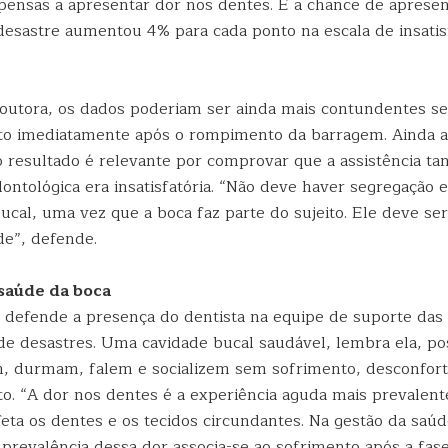
pensas a apresentar dor nos dentes. E a chance de apresen
desastre aumentou 4% para cada ponto na escala de insati
outora, os dados poderiam ser ainda mais contundentes se
eito imediatamente após o rompimento da barragem. Ainda a
o resultado é relevante por comprovar que a assistência t
ontológica era insatisfatória. “Não deve haver segregação 
ucal, uma vez que a boca faz parte do sujeito. Ele deve ser
de”, defende.
saúde da boca
 defende a presença do dentista na equipe de suporte das 
de desastres. Uma cavidade bucal saudável, lembra ela, pos
, durmam, falem e socializem sem sofrimento, desconfort
o. “A dor nos dentes é a experiência aguda mais prevalent
feta os dentes e os tecidos circundantes. Na gestão da saú
 prevalência dessa dor associa-se ao sofrimento após a fas