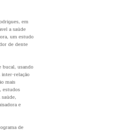
Rodrigues, em
ável a saúde
Agora, um estudo
 dor de dente
e bucal, usando
 inter-relação
ão mais
, estudos
a saúde,
uisadora e
rograma de