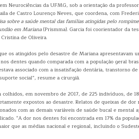
em Neurociências da UFMG, sob a orientação da professor
ila de Castro Lourenço Neves, que coordena, com Frederi
sa sobre a saúde mental das famílias atingidas pelo rompim
undão em Mariana
(Prismma). Garcia foi coorientador da te
Cristina de Oliveira.
ue os atingidos pelo desastre de Mariana apresentavam u
 nos dentes quando comparada com a população geral brasil
stava associado com a insatisfação dentária, transtorno de
suporte social”, resume a cirurgiã.
 colhidos, em novembro de 2017, de 225 indivíduos, de 18
retamente expostos ao desastre. Relatos de queixas de dor
ionados com as demais variáveis de saúde bucal e mental 
licado. “A dor nos dentes foi encontrada em 17% da populaç
ior que as médias nacional e regional, incluindo o Sudeste