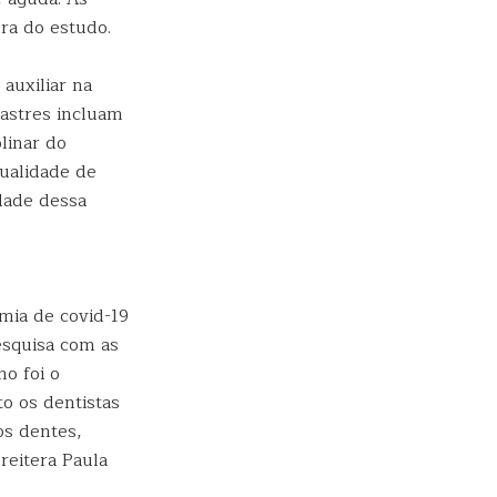
ora do estudo.
auxiliar na
sastres incluam
linar do
qualidade de
dade dessa
mia de covid-19
esquisa com as
o foi o
o os dentistas
os dentes,
reitera Paula