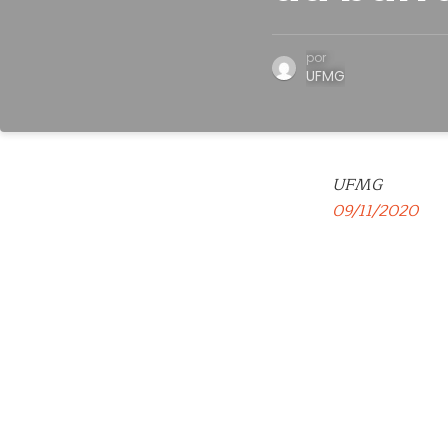
por
UFMG
UFMG
09/11/2020