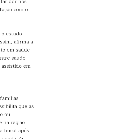
tar dor nos
sfação com o
 o estudo
ssim, afirma a
anto em saúde
entre saúde
 assistido em
famílias
sibilita que as
o ou
e na região
de bucal após
e aguda. As