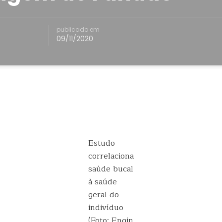
publicado em
09/11/2020
Estudo
correlaciona
saúde bucal
à saúde
geral do
indivíduo
(Foto: Engin