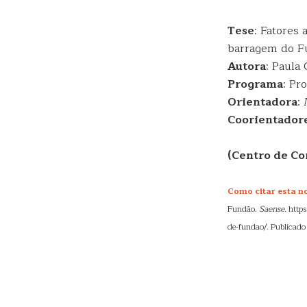
Tese
: Fatores
barragem do 
Autora
: Paula
Programa
: Pr
Orientadora
:
Coorientador
(Centro de Co
Como citar esta no
Fundão.
Saense
. http
de-fundao/. Publicad