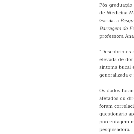
Pós-graduação 
de Medicina Ma
Garcia, a
Pesqui
Barragem do F
professora Ana 
“Descobrimos q
elevada de dor
sintoma bucal e
generalizada e 
Os dados foram
afetados ou di
foram correlac
questionário ap
porcentagem ma
pesquisadora.