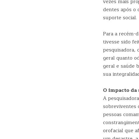
vezes mais pro
dentes após o 
suporte social.
Para a recém-d
tivesse sido f
pesquisadora, 
geral quanto od
geral e saúde b
sua integralida
O impacto da 
A pesquisadora
sobreviventes 
pessoas comam
constrangiment
orofacial que a
um desastre, a