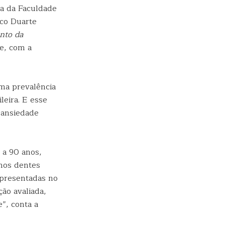
a da Faculdade
co Duarte
ento da
se, com a
ma prevalência
eira. E esse
 ansiedade
 a 90 anos,
 nos dentes
apresentadas no
ão avaliada,
”, conta a