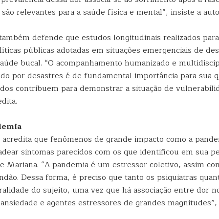
são relevantes para a saúde física e mental”, insiste a aut
ambém defende que estudos longitudinais realizados para 
olíticas públicas adotadas em situações emergenciais de de
 saúde bucal. “O acompanhamento humanizado e multidiscip
gido por desastres é de fundamental importância para sua 
ados contribuem para demonstrar a situação de vulnerabili
dita.
demia
 acredita que fenômenos de grande impacto como a pande
ear sintomas parecidos com os que identificou em sua p
 Mariana. “A pandemia é um estressor coletivo, assim com
dão. Dessa forma, é preciso que tanto os psiquiatras quant
ralidade do sujeito, uma vez que há associação entre dor n
 ansiedade e agentes estressores de grandes magnitudes”, 