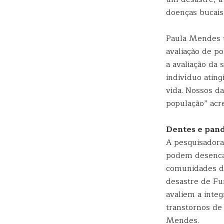
doenças bucais 
Paula Mendes t
avaliação de p
a avaliação da
indivíduo atin
vida. Nossos d
população” acre
Dentes e pan
A pesquisadora
podem desencad
comunidades de
desastre de Fun
avaliem a integ
transtornos de
Mendes.