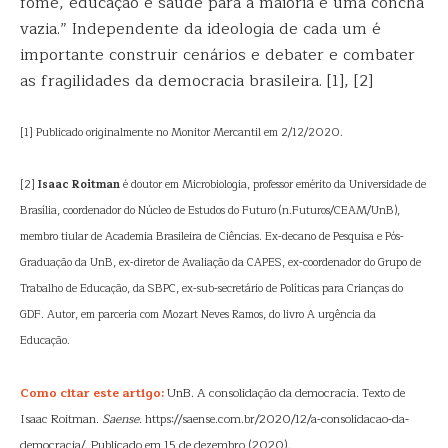
fome, educação e saúde para a maioria é uma concha
vazia.” Independente da ideologia de cada um é
importante construir cenários e debater e combater
as fragilidades da democracia brasileira. [1], [2]
[1] Publicado originalmente no Monitor Mercantil em 2/12/2020.
[2]
Isaac Roitman
é doutor em Microbiologia, professor emérito da Universidade de
Brasília, coordenador do Núcleo de Estudos do Futuro (n.Futuros/CEAM/UnB),
membro tiular de Academia Brasileira de Ciências. Ex-decano de Pesquisa e Pós-
Graduação da UnB, ex-diretor de Avaliação da CAPES, ex-coordenador do Grupo de
Trabalho de Educação, da SBPC, ex-sub-secretário de Políticas para Crianças do
GDF. Autor, em parceria com Mozart Neves Ramos, do livro A urgência da
Educação.
Como citar este artigo:
UnB. A consolidação da democracia. Texto de
Isaac Roitman.
Saense
. https://saense.com.br/2020/12/a-consolidacao-da-
democracia/. Publicado em 15 de dezembro (2020).