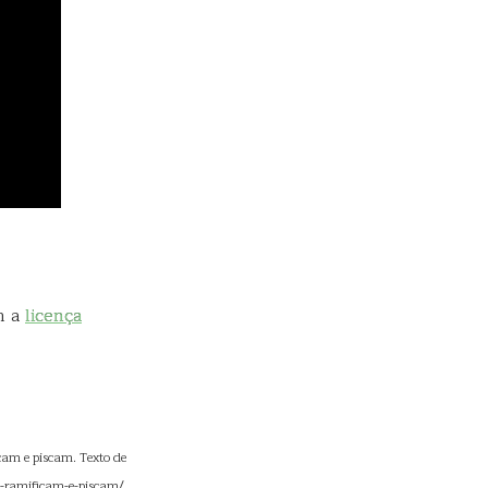
m a
licença
cam e piscam. Texto de
e-ramificam-e-piscam/.