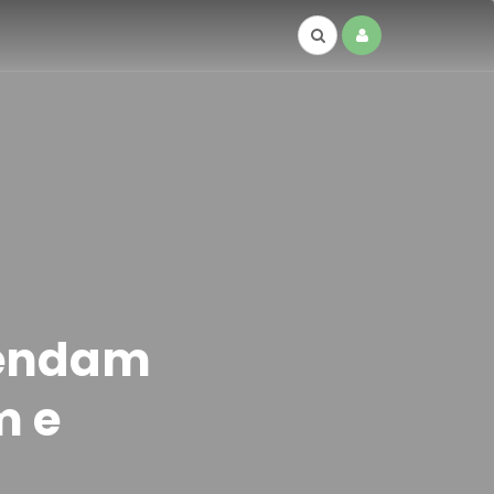
vendam
m e