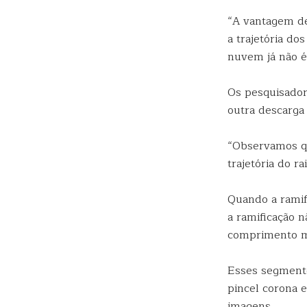
“A vantagem de 
a trajetória do
nuvem já não é 
Os pesquisador
outra descarga
“Observamos qu
trajetória do r
Quando a ramif
a ramificação 
comprimento mu
Esses segmento
pincel corona 
imagens.