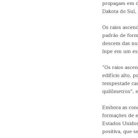
propagam em d
Dakota do Sul,
Os raios ascen
padrão de for
descem das nuv
Inpe em um est
“Os raios ascen
edifício alto,
tempestade cau
quilômetros”, e
Embora as cond
formações de e
Estados Unidos
positiva, que 