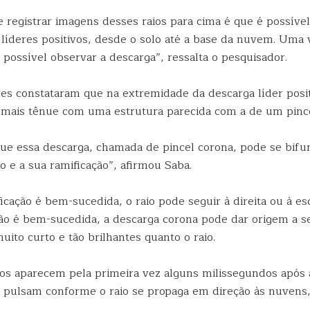
registrar imagens desses raios para cima é que é possível 
s líderes positivos, desde o solo até a base da nuvem. Uma
possível observar a descarga”, ressalta o pesquisador.
es constataram que na extremidade da descarga líder positi
 mais tênue com uma estrutura parecida com a de um pince
e essa descarga, chamada de pincel corona, pode se bifurc
aio e a sua ramificação”, afirmou Saba.
icação é bem-sucedida, o raio pode seguir à direita ou à e
não é bem-sucedida, a descarga corona pode dar origem a 
ito curto e tão brilhantes quanto o raio.
s aparecem pela primeira vez alguns milissegundos após a
e pulsam conforme o raio se propaga em direção às nuvens