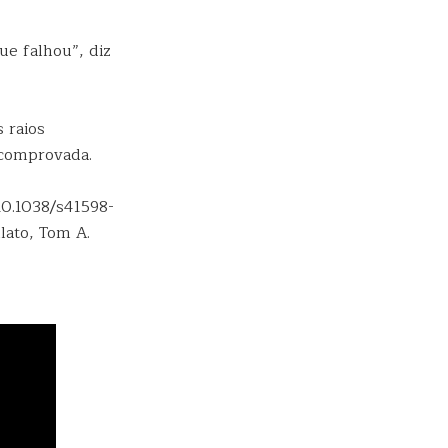
ue falhou”, diz
 raios
 comprovada.
10.1038/s41598-
lato, Tom A.