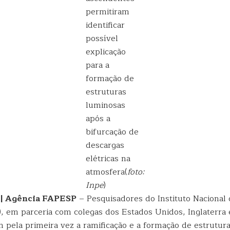
permitiram
identificar
possível
explicação
para a
formação de
estruturas
luminosas
após a
bifurcação de
descargas
elétricas na
atmosfera(
foto:
Inpe
)
 | Agência FAPESP
– Pesquisadores do Instituto Nacional
), em parceria com colegas dos Estados Unidos, Inglaterra 
m pela primeira vez a ramificação e a formação de estrutur