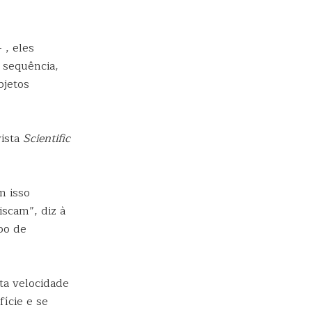
 , eles
 sequência,
bjetos
ista
Scientific
m isso
iscam”, diz à
po de
ta velocidade
ície e se