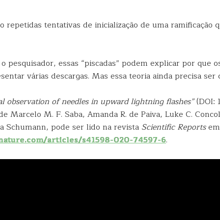
o repetidas tentativas de inicialização de uma ramificação q
o pesquisador, essas “piscadas” podem explicar por que os
entar várias descargas. Mas essa teoria ainda precisa ser
al observation of needles in upward lightning flashes”
(DOI: 
de Marcelo M. F. Saba, Amanda R. de Paiva, Luke C. Concol
a Schumann, pode ser lido na revista
Scientific Reports
em
nature.com/articles/s41598-020-74597-6
.