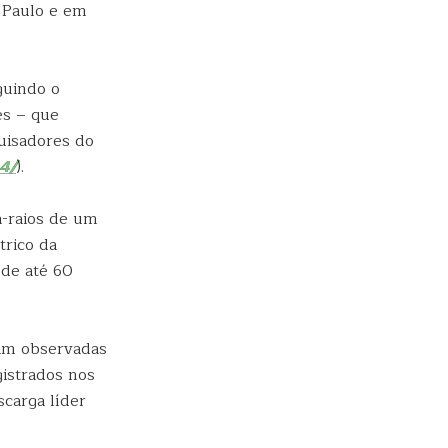
 Paulo e em
guindo o
es – que
uisadores do
4/
).
a-raios de um
trico da
 de até 60
am observadas
istrados nos
carga líder