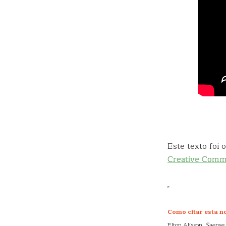
Este texto foi
Creative Com
Como citar esta no
Elton Alisson.
Saense