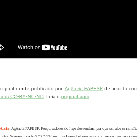
 originalmente publicado por
Agência FAPESP
de acordo co
mons CC-BY-NC-ND
. Leia o
original aqui
.
tícia:
Agência FAPESP. Pesquisadores do Inpe desvendam por que os raios se ramifi
. https://saense.com.br/2020/12/pesquisadores-do-inpe-desvendam-por-que-os-raios-s