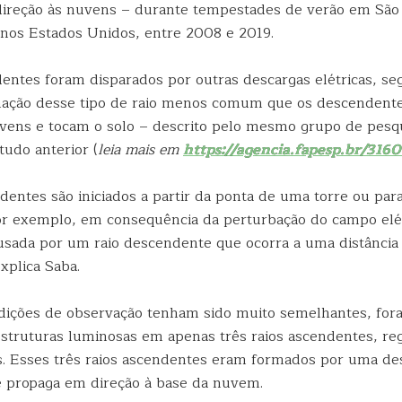
ireção às nuvens – durante tempestades de verão em São
 nos Estados Unidos, entre 2008 e 2019.
dentes foram disparados por outras descargas elétricas, se
mação desse tipo de raio menos comum que os descendent
ens e tocam o solo – descrito pelo mesmo grupo de pesq
udo anterior (
leia mais em
https://agencia.fapesp.br/3160
dentes são iniciados a partir da ponta de uma torre ou par
 por exemplo, em consequência da perturbação do campo elé
sada por um raio descendente que ocorra a uma distância
xplica Saba.
ições de observação tenham sido muito semelhantes, for
struturas luminosas em apenas três raios ascendentes, reg
. Esses três raios ascendentes eram formados por uma des
se propaga em direção à base da nuvem.