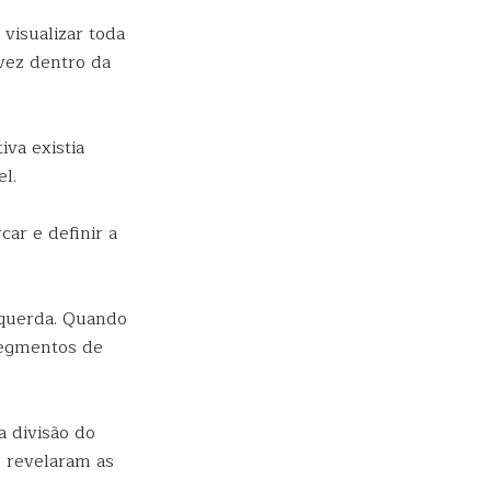
visualizar toda
 vez dentro da
va existia
l.
ar e definir a
squerda. Quando
segmentos de
 divisão do
, revelaram as