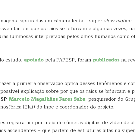
 imagens capturadas em câmera lenta – super
slow motion
–
svendar por que os raios se bifurcam e algumas vezes, na
ras luminosas interpretadas pelos olhos humanos como o
do estudo,
apoiado
pela FAPESP, foram
publicados
na rev
azer a primeira observação óptica desses fenômenos e co
possível explicação sobre por que os raios se bifurcam e p
ESP
Marcelo Magalhães Fares Saba
, pesquisador do Gru
mosférica (Elat) do Inpe e coordenador do projeto.
es registraram por meio de câmeras digitais de vídeo de al
ios ascendentes – que partem de estruturas altas na superf