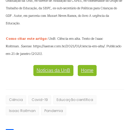
Graduação da UnB, ex-diretor de Avaliação da CAPES, ex-coordenador do Grupo de
Trabalho de Educação, da SBPC, ex-sub-secretário de Políticas para Crianças do
GDF. Autor, em parceria com Mozart Neves Ramos, do livro A urgência da
Educação.
Como citar este artigo:
UnB. Ciência em alta. Texto de Isaac
Roitman.
Saense
. https://saense.com.br/2021/01/ciencia-em-alta/. Publicado
em 21 de janeiro (2021).
Notícias da UnB
Home
Ciência
Covid-19
Educação científica
Isaac Roitman
Pandemia