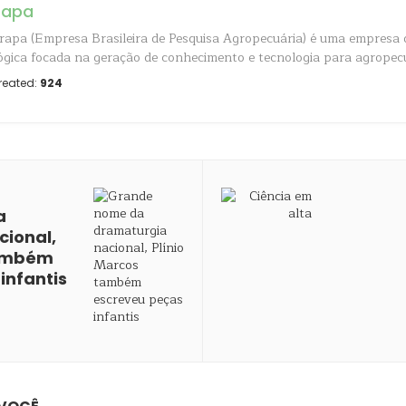
rapa
apa (Empresa Brasileira de Pesquisa Agropecuária) é uma empresa 
ógica focada na geração de conhecimento e tecnologia para agropecuá
reated:
924
a
ional,
também
infantis