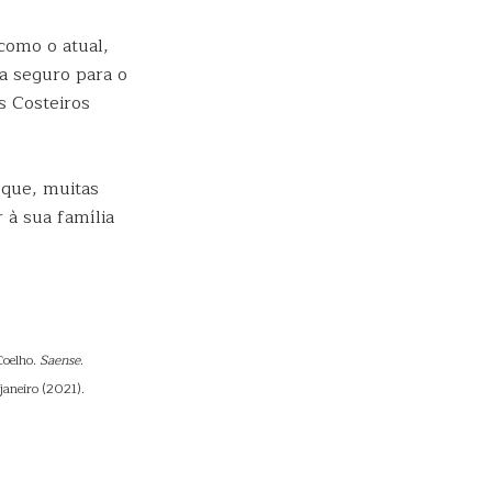
como o atual,
ja seguro para o
s Costeiros
 que, muitas
 à sua família
Coelho.
Saense
.
janeiro (2021).