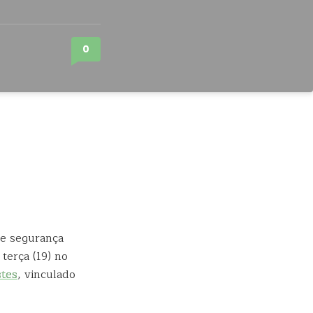
0
 e segurança
terça (19) no
stes
, vinculado