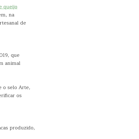
e queijo
ém, na
rtesanal de
019, que
em animal
e o selo Arte,
rificar os
acas produzido,