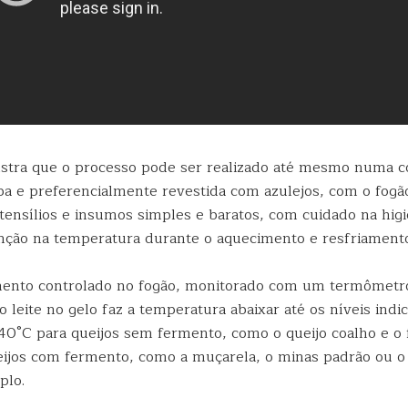
tra que o processo pode ser realizado até mesmo numa c
pa e preferencialmente revestida com azulejos, com o fogão
utensílios e insumos simples e baratos, com cuidado na hi
nção na temperatura durante o aquecimento e resfriament
ento controlado no fogão, monitorado com um termômetro
 leite no gelo faz a temperatura abaixar até os níveis indi
 40°C para queijos sem fermento, como o queijo coalho e o 
eijos com fermento, como a muçarela, o minas padrão ou o
plo.