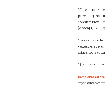
“O produtor de
precisa garanti
consumidor”, e
(Aracaju, SE), 
“Essas caracte
vezes, elege um
alimento saudá
[1] Texto de Saulo Coel
Como citar este te
https://saense.com.br