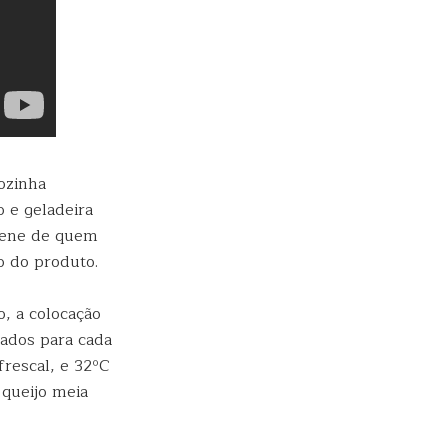
ozinha
 e geladeira
giene de quem
o do produto.
, a colocação
cados para cada
frescal, e 32ºC
 queijo meia