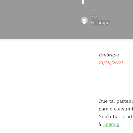
por
Embrapa
Embrapa
21/01/2021
Que tal pasteur
para o consumi
YouTube, prod
à
Epamig
.