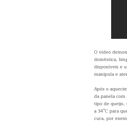
O vídeo demons
doméstica, lim
disponíveis e 
manipula e ate
Após o aquecim
da panela com o
tipo de queijo,
a 34°C para qu
cura, por exem