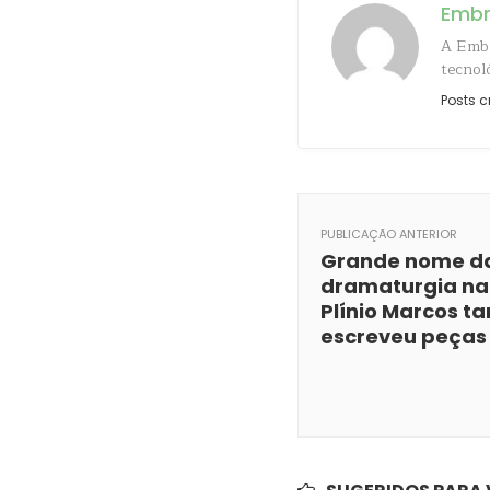
Emb
A Embr
tecnol
Posts c
PUBLICAÇÃO ANTERIOR
Grande nome d
dramaturgia nac
Plínio Marcos 
escreveu peças 