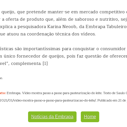
 queijo, que pretende manter-se em mercado competitivo 
r a oferta de produto que, além de saboroso e nutritivo, se
xplica a pesquisadora Karina Neoob, da Embrapa Tabuleiro
que atuou na coordenação técnica dos vídeos.
rísticas são importantíssimas para conquistar o consumidor
 único fornecedor de queijos, pois faz questão de oferecer
vel”, complementa. [1]
ho.
xto:
Embrapa. Vídeo mostra passo a passo para pasteurização do leite. Texto de Saulo 
/2021/01/video-mostra-passo-a-passo-para-pasteurizacao-do-leite/. Publicado em 21 de 
Notícias da Embrapa
Home