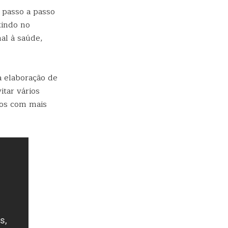
 passo a passo
tindo no
al à saúde,
a elaboração de
itar vários
jos com mais