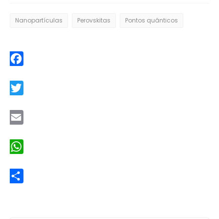
Nanopartículas
Perovskitas
Pontos quânticos
Facebook
Twitter
Email
WhatsApp
Share