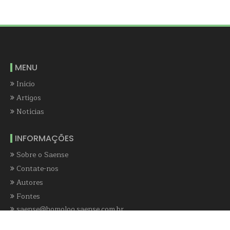
MENU
Início
Artigos
Notícias
INFORMAÇÕES
Sobre o Saense
Contate-nos
Autores
Fontes
saense@homolog.saense.com.br