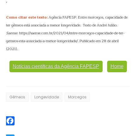
Como citar este texto:
Agência FAPESP. Entre morcegos, capacidade de
ter gêmeos está associada a menor longevidade. Texto de André Julião.
Saense
. https://saense.com.br/2021/04/entre-morcegos-capacidade-de-ter-
gemeos-esta-associada-a-menor-longevidade/. Publicado em 28 de abril
(2021).
Notícias científicas da Agência FAPESP
Home
Gêmeos
Longevidade
Morcegos
Facebook