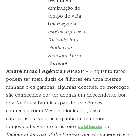
resulta em
diminuição do
tempo de vida
(
morcego da
espécie Eptesicus
furinalis; foto:
Guilherme
Siniciato Terra
Garbino
)
André Julião | Agência FAPESP
– Enquanto ratos
podem ter meia dúzia de filhotes em uma mesma
ninhada e os gambás, algumas dezenas, os morcegos
são conhecidos por ter apenas um descendente por
vez. Na única família capaz de ter gêmeos –
conhecida como Vespertilionidae –, essa
característica vem acompanhada de menor
longevidade. Estudo brasileiro
publicado
no
Biological Journal of the Linnean Society
sugere que a