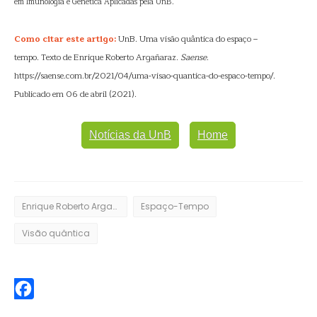
em Imunologia e Genética Aplicadas pela UnB.
Como citar este artigo:
UnB. Uma visão quântica do espaço –
tempo. Texto de Enrique Roberto Argañaraz.
Saense
.
https://saense.com.br/2021/04/uma-visao-quantica-do-espaco-tempo/.
Publicado em 06 de abril (2021).
Notícias da UnB
Home
Enrique Roberto Argañaraz
Espaço-Tempo
Visão quântica
Facebook