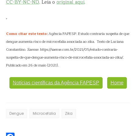
CC-BY-NC-ND
. Leia o
original aqui
.
Como citar este texto:
Agência FAPESP. Estudo contraria suspeita de que
dengue aumenta risco de microcefalia associada ao zika. Texto de Luciana
Constantino.
Saense
. https://saense.com.br/2021/05/estudo-contraria-
suspeita-de-que-dengue-aumenta-risco-de-microcefalia-associada-ao-zika/.
Publicado em 26 de maio (2021).
Notícias científicas da Agência FAPESP
Home
Dengue
Microcefalia
Zika