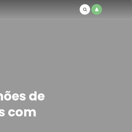
hões de
as com