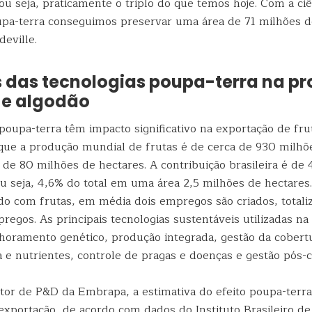
u seja, praticamente o triplo do que temos hoje. Com a ciê
upa-terra conseguimos preservar uma área de 71 milhões d
eville.
 das tecnologias poupa-terra na p
s e algodão
poupa-terra têm impacto significativo na exportação de fru
ue a produção mundial de frutas é de cerca de 930 milhõ
de 80 milhões de hectares. A contribuição brasileira é de 
u seja, 4,6% do total em uma área 2,5 milhões de hectares.
ado com frutas, em média dois empregos são criados, totali
regos. As principais tecnologias sustentáveis utilizadas n
lhoramento genético, produção integrada, gestão da cobertu
e nutrientes, controle de pragas e doenças e gestão pós-co
tor de P&D da Embrapa, a estimativa do efeito poupa-terr
exportação, de acordo com dados do Instituto Brasileiro de