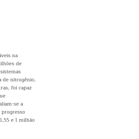
veis na
ilhões de
 sistemas
a de nitrogênio,
ras, foi capaz
que
aliam-se a
o progresso
1,55 e 1 milhão