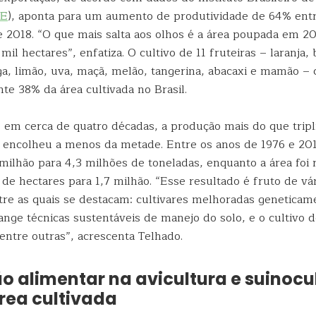
GE
), aponta para um aumento de produtividade de 64% ent
e 2018. “O que mais salta aos olhos é a área poupada em 20
mil hectares”, enfatiza. O cultivo de 11 fruteiras – laranja,
a, limão, uva, maçã, melão, tangerina, abacaxi e mamão –
e 38% da área cultivada no Brasil.
 em cerca de quatro décadas, a produção mais do que trip
a encolheu a menos da metade. Entre os anos de 1976 e 20
milhão para 4,3 milhões de toneladas, enquanto a área foi
de hectares para 1,7 milhão. “Esse resultado é fruto de vá
tre as quais se destacam: cultivares melhoradas geneticame
ange técnicas sustentáveis de manejo do solo, e o cultivo 
entre outras”, acrescenta Telhado.
o alimentar na avicultura e suinocu
rea cultivada