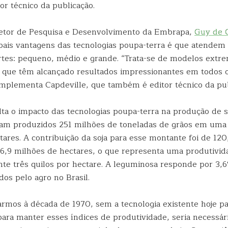
tor técnico da publicação.
retor de Pesquisa e Desenvolvimento da Embrapa,
Guy de C
pais vantagens das tecnologias poupa-terra é que atendem
rtes: pequeno, médio e grande. “Trata-se de modelos ext
 que têm alcançado resultados impressionantes em todos 
complementa Capdeville, que também é editor técnico da pub
lta o impacto das tecnologias poupa-terra na produção de s
am produzidos 251 milhões de toneladas de grãos em uma 
ares. A contribuição da soja para esse montante foi de 12
6,9 milhões de hectares, o que representa uma produtivid
e três quilos por hectare. A leguminosa responde por 3,
os pelo agro no Brasil.
armos à década de 1970, sem a tecnologia existente hoje p
 para manter esses índices de produtividade, seria necessár