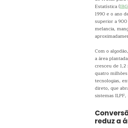
Estatística (
IB
1990 e o ano d
superior a 900 
melancia, mang
aproximadament
Com o algodão,
a área plantad
cresceu de 1,2 
quatro milhões 
tecnologias, en
direto, que abr
sistemas ILPF, 
Conversã
reduz a á