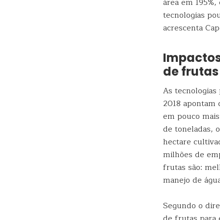
área em 195%, o
tecnologias po
acrescenta Capd
Impactos
de fruta
As tecnologias 
2018 apontam q
em pouco mais 
de toneladas, o
hectare cultiv
milhões de emp
frutas são: me
manejo de água 
Segundo o dire
de frutas para 