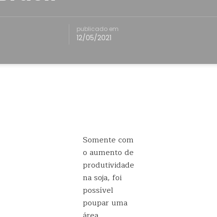
publicado em
12/05/2021
Somente com
o aumento de
produtividade
na soja, foi
possível
poupar uma
área