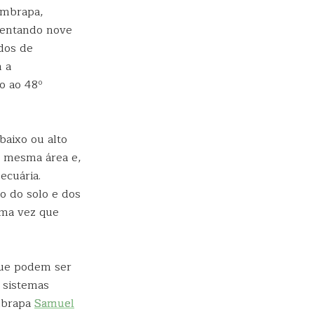
Embrapa,
sentando nove
ndos de
m a
o ao 48º
baixo ou alto
a mesma área e,
ecuária.
ão do solo e dos
uma vez que
 que podem ser
 sistemas
mbrapa
Samuel