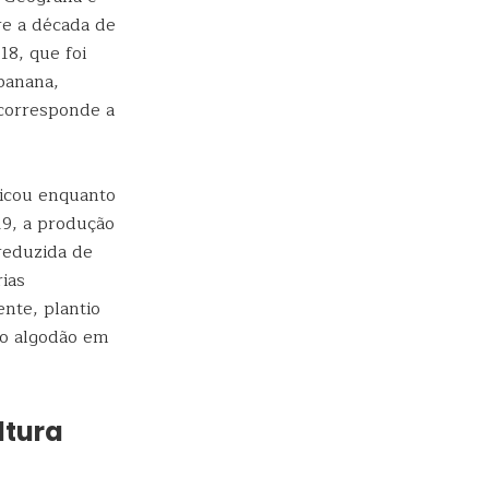
re a década de
18, que foi
 banana,
 corresponde a
licou enquanto
19, a produção
 reduzida de
rias
nte, plantio
do algodão em
ltura