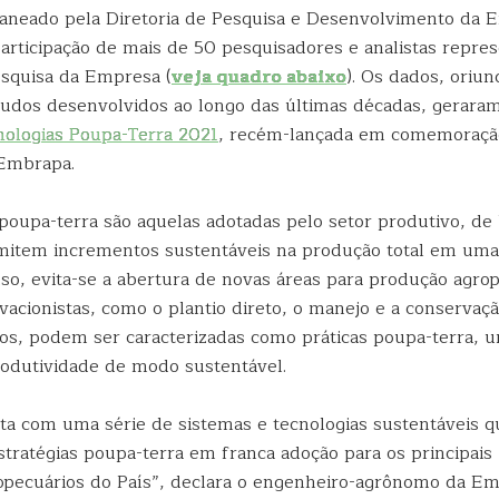
taneado pela Diretoria de Pesquisa e Desenvolvimento da 
articipação de mais de 50 pesquisadores e analistas repre
squisa da Empresa (
veja quadro abaixo
). Os dados, oriu
tudos desenvolvidos ao longo das últimas décadas, gerara
nologias Poupa-Terra 2021
, recém-lançada em comemoraçã
 Embrapa.
poupa-terra são aquelas adotadas pelo setor produtivo, de 
mitem incrementos sustentáveis na produção total em um
so, evita-se a abertura de novas áreas para produção agrop
vacionistas, como o plantio direto, o manejo e a conservaç
cos, podem ser caracterizadas como práticas poupa-terra, 
odutividade de modo sustentável.
onta com uma série de sistemas e tecnologias sustentáveis
stratégias poupa-terra em franca adoção para os principais
opecuários do País”, declara o engenheiro-agrônomo da E