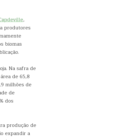
apdeville
,
 a produtores
remamente
os biomas
licação.
oja. Na safra de
área de 65,8
0,9 milhões de
ade de
6% dos
ara produção de
io expandir a