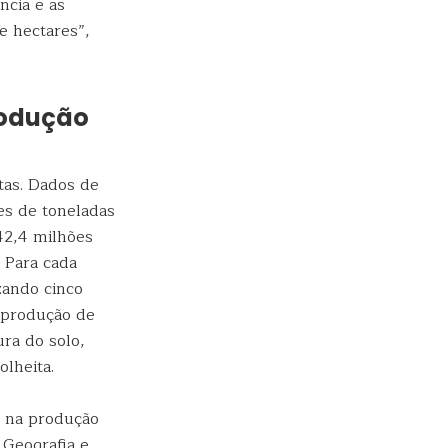
ncia e as
e hectares”,
rodução
tas. Dados de
es de toneladas
42,4 milhões
 Para cada
zando cinco
a produção de
ra do solo,
lheita.
a na produção
 Geografia e