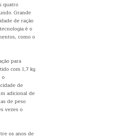
s quatro
mundo. Grande
idade de ração
tecnologia é o
gmentos, como o
ação para
tido com 1,7 kg
 o
acidade de
um adicional de
das de peso
ês vezes o
ntre os anos de