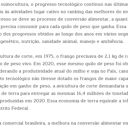
 suinocultura, o progresso tecnológico contínuo nas última
iu às atividades lugar cativo no ranking das melhores do 
cesso se deve ao processo de conversão alimentar, a quant
precisa consumir para cada quilo de peso que ganha. Essa 
to dos progressos obtidos ao longo dos anos em vários se
enético, nutrição, sanidade animal, manejo e ambiência.
ultura de corte, em 1975, o frango precisava de 2,1 kg de r
o de peso vivo. Em 2020, esse mesmo quilo de peso foi ob
derando a produtividade atual do milho e soja no País, caso
o tecnológico não tivesse dotado os frangos de maior cap
ação em ganho de peso, a avicultura de corte demandaria 
a de terra para entregar as mesmas 16,4 milhões de tonela
 produzidas em 2020. Essa economia de terra equivale a tr
trito Federal.
a comercial brasileira, a melhora na conversão alimentar e