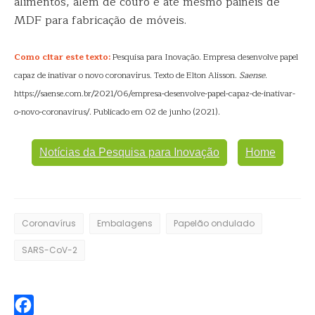
alimentos, além de couro e até mesmo painéis de
MDF para fabricação de móveis.
Como citar este texto:
Pesquisa para Inovação. Empresa desenvolve papel
capaz de inativar o novo coronavírus. Texto de Elton Alisson.
Saense
.
https://saense.com.br/2021/06/empresa-desenvolve-papel-capaz-de-inativar-
o-novo-coronavirus/. Publicado em 02 de junho (2021).
Notícias da Pesquisa para Inovação
Home
Coronavírus
Embalagens
Papelão ondulado
SARS-CoV-2