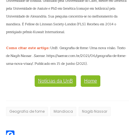
Universidade de Brasília. Graduado pela Universidade do Cairo, mestre em Genética
pela Universidade de Assiute e PhD em Genética (comajor em botânica) pela
Universidade de Alexandria. Sua pesquisa concentra-se no melhoramento da
mandioca. É Fellow do Linnean Society-London (FLS). Recebeu em 2014 o
prestigiado prêmio Kuwait International.
Como citar este artigo:
UnB. Geografia de fome: Uma nova visão. Texto
de Nagib Nassar.
Saense
. https://saense.com.br/2021/06/geografia-de-fome-
uma-nova-visao/. Publicado em 15 de junho (2021).
Notícias da UnB
Home
Geografia de fome
Mandioca
Nagib Nassar