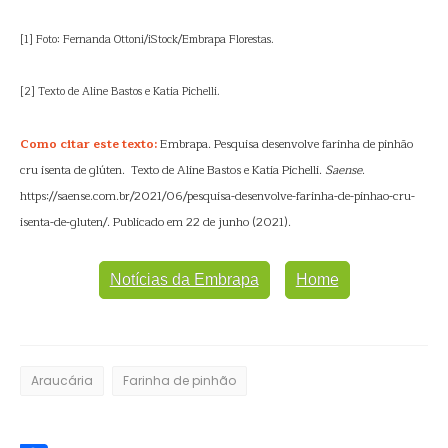
[1] Foto: Fernanda Ottoni/iStock/Embrapa Florestas.
[2] Texto de Aline Bastos e Katia Pichelli.
Como citar este texto:
Embrapa. Pesquisa desenvolve farinha de pinhão
cru isenta de glúten. Texto de Aline Bastos e Katia Pichelli.
Saense
.
https://saense.com.br/2021/06/pesquisa-desenvolve-farinha-de-pinhao-cru-
isenta-de-gluten/. Publicado em 22 de junho (2021).
Notícias da Embrapa
Home
Araucária
Farinha de pinhão