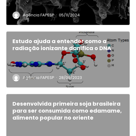
·
Agência FAPESP
05/11/2024
Estudo ajuda a entender como a
radiação ionizante danifica o DNA
·
Agência FAPESP
28/09/2023
Desenvolvida primeira soja brasileira
para ser consumida como edamame,
alimento popular no oriente