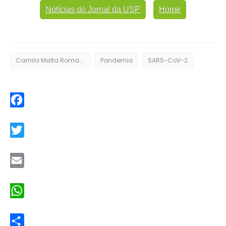
Notícias do Jornal da USP
Home
Camila Malta Romano
Pandemia
SARS-CoV-2
Facebook
Twitter
Email
WhatsApp