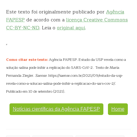
Este texto foi originalmente publicado por
Agência
FAPESP
de acordo com a
licença Creative Commons
CC-BY-NC-ND
. Leia o
original aqui
.
Como citar este texto:
Agência FAPESP. Estudo da USP revela como a
solução salina pode inibir a replicação do SARS-CoV-2. Texto de Maria
Fernanda Ziegler.
Saense
. https://saense.com.br/2021/09/estudo-da-usp-
revela-como-a-solucao-salina-pode-inibir-a-replicacao-do-sars-cov-2/.
Publicado em 10 de setembro (2021).
Notícias científicas da Agência FAPESP
Home