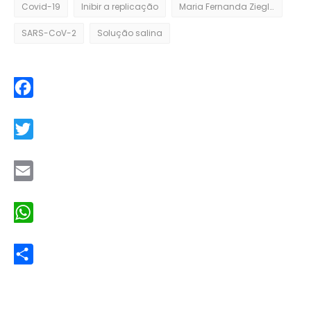
Covid-19
Inibir a replicação
Maria Fernanda Ziegler
SARS-CoV-2
Solução salina
Facebook
Twitter
Email
WhatsApp
Share