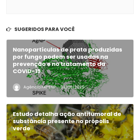
SUGERIDOS PARA VOCÊ
Nanopartículas de prata produzidas
por fungo podem ser usadas na
prevenção e no tratamento da
COVID-19
·
Agência FAPESP
03/06/2025
Estudo detalha ação antitumoral de
substância presente no própolis
verde