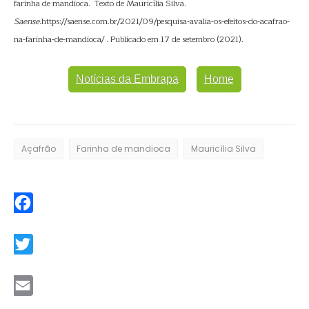
farinha de mandioca. Texto de Mauricília Silva.
Saense
.https://saense.com.br/2021/09/pesquisa-avalia-os-efeitos-do-acafrao-
na-farinha-de-mandioca/ . Publicado em 17 de setembro (2021).
Notícias da Embrapa
Home
Açafrão
Farinha de mandioca
Mauricília Silva
Facebook
Twitter
Email