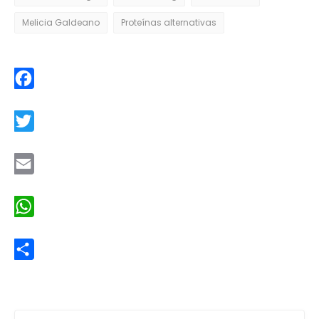
Melicia Galdeano
Proteínas alternativas
Facebook
Twitter
Email
WhatsApp
Share