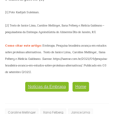
[1] Foto: Kadijah Suleiman.
[2] Texto de Janice Lima, Caroline Mellinger, Ilana Felberg e Melicia Galdeano –
pesquisadoras da Embrapa Agroindústria de Alimentos (Rio de Janeiro, RJ).
Como citar este artigo:
Embrapa. Pesquisa brasileira avança em estudos
sobre proteínas alternativas. Texto de Janice Lima, Caroline Mellinger, Ilana
Felberg e Melicia Galdeano.
Saense
. https://saense.com.br/2021/09/pesquisa-
brasileira-avanca-em-estudos-sobre-proteinas-alternativas/. Publicado em 03
de setembro (2021).
Notícias da Embrapa
Home
Caroline Mellinger
Ilana Felberg
Janice Lima