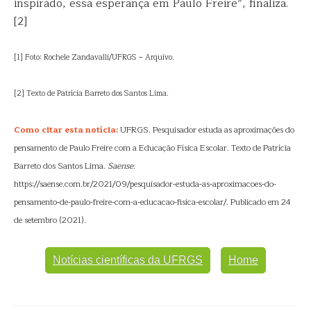
inspirado, essa esperança em Paulo Freire”, finaliza.
[2]
[1] Foto: Rochele Zandavalli/UFRGS – Arquivo.
[2] Texto de Patrícia Barreto dos Santos Lima.
Como citar esta notícia:
UFRGS. Pesquisador estuda as aproximações do
pensamento de Paulo Freire com a Educação Física Escolar. Texto de Patrícia
Barreto dos Santos Lima.
Saense
.
https://saense.com.br/2021/09/pesquisador-estuda-as-aproximacoes-do-
pensamento-de-paulo-freire-com-a-educacao-fisica-escolar/. Publicado em 24
de setembro (2021).
Notícias científicas da UFRGS
Home