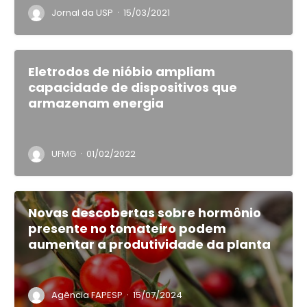
·
Jornal da USP
15/03/2021
Eletrodos de nióbio ampliam
capacidade de dispositivos que
armazenam energia
·
UFMG
01/02/2022
Novas descobertas sobre hormônio
presente no tomateiro podem
aumentar a produtividade da planta
·
Agência FAPESP
15/07/2024