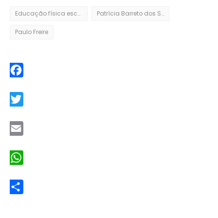
Educação física escolar
Patrícia Barreto dos Santos Lima
Paulo Freire
Facebook
Twitter
Email
WhatsApp
Share