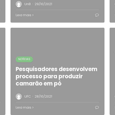
·
UnB
29/10/2021
Leia mais
NOTÍCIAS
Pesquisadores desenvolvem
processo para produzir
camarão em pó
·
UFC
28/10/2021
Leia mais