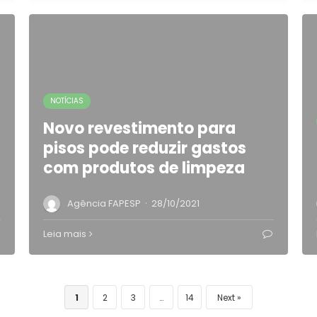
NOTÍCIAS
Novo revestimento para
pisos pode reduzir gastos
com produtos de limpeza
·
Agência FAPESP
28/10/2021
Leia mais
1
2
3
…
14
Next