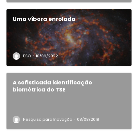
Uma víbora enrolada
·
ESO
10/06/2022
A sofisticada identificação
biométrica do TSE
·
Pesquisa para Inovação
08/08/2018