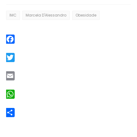
IMC
Marcela D'Alessandro
Obesidade
Facebook
Twitter
Email
WhatsApp
Share