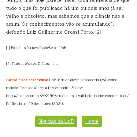
tempo, mas hoje parece haver uma tendência de que
tudo o que foi publicado há um ou dois anos já ser
velho e obsoleto, mas sabemos que a ciência não é
assim. Os conhecimentos vão se acumulando”,
defende Luiz Guilherme Grossi Porto. [2]
[1] Foto: Luis Gustavo Prado/Secom UnB.
[2] Texto de Marcela D’Alessandro.
Como citar este texto:
UnB. Estudo atesta validade do IMC como
método. Texto de Marcela D’Alessandro.
Saense
.
https://saense.com.br/2021/10/estudo-atesta-validade-do-imc-como-metodo/.
Publicado em 29 de outubro (2021).
Notícias da UnB
Home