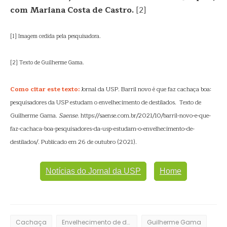
com Mariana Costa de Castro.
[2]
[1] Imagem cedida pela pesquisadora.
[2] Texto de Guilherme Gama.
Como citar este texto:
Jornal da USP. Barril novo é que faz cachaça boa:
pesquisadores da USP estudam o envelhecimento de destilados. Texto de
Guilherme Gama.
Saense
. https://saense.com.br/2021/10/barril-novo-e-que-
faz-cachaca-boa-pesquisadores-da-usp-estudam-o-envelhecimento-de-
destilados/. Publicado em 26 de outubro (2021).
Notícias do Jornal da USP
Home
Cachaça
Envelhecimento de destilados
Guilherme Gama