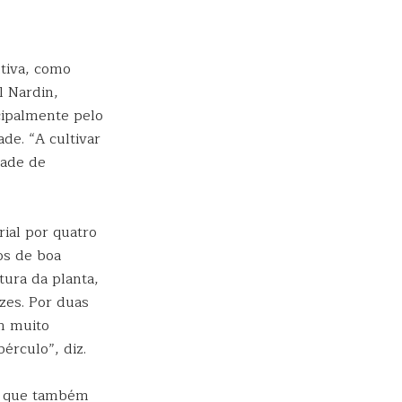
utiva, como
l Nardin,
cipalmente pelo
de. “A cultivar
dade de
rial por quatro
os de boa
tura da planta,
zes. Por duas
m muito
érculo”, diz.
, que também