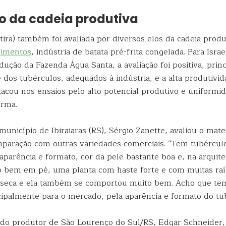
o da cadeia produtiva
tira) também foi avaliada por diversos elos da cadeia prod
limentos
, indústria de batata pré-frita congelada. Para Israe
ução da Fazenda Água Santa, a avaliação foi positiva, prin
dos tubérculos, adequados à indústria, e a alta produtivida
acou nos ensaios pelo alto potencial produtivo e uniformi
irma.
unicípio de Ibiraiaras (RS), Sérgio Zanette, avaliou o mate
mparação com outras variedades comerciais. “Tem tubércul
aparência e formato, cor da pele bastante boa e, na arquite
 bem em pé, uma planta com haste forte e com muitas raí
 seca e ela também se comportou muito bem. Acho que te
cipalmente para o mercado, pela aparência e formato do tub
 do produtor de São Lourenço do Sul/RS, Edgar Schneider