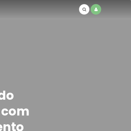
do
a com
ento