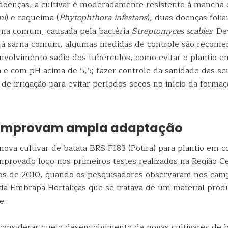
doenças, a cultivar é moderadamente resistente à mancha d
ni
) e requeima (
Phytophthora infestans
), duas doenças folia
arna comum, causada pela bactéria
Streptomyces scabies
. De
e à sarna comum, algumas medidas de controle são recome
envolvimento sadio dos tubérculos, como evitar o plantio 
a e com pH acima de 5,5; fazer controle da sanidade das s
de irrigação para evitar períodos secos no início da forma
comprovam ampla adaptação
nova cultivar de batata BRS F183 (Potira) para plantio em 
comprovado logo nos primeiros testes realizados na Região 
os de 2010, quando os pesquisadores observaram nos cam
da Embrapa Hortaliças que se tratava de um material prod
e.
considerar que o desenvolvimento de novas cultivares de b