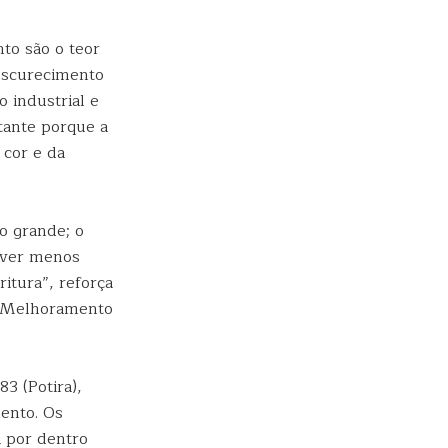
to são o teor
 escurecimento
o industrial e
rtante porque a
 cor e da
ho grande; o
orver menos
ritura”, reforça
e Melhoramento
3 (Potira),
mento. Os
a por dentro