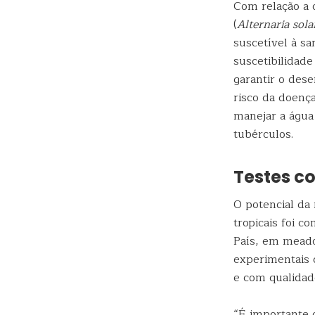
Com relação a 
(
Alternaria sola
suscetível à s
suscetibilidad
garantir o des
risco da doenç
manejar a água 
tubérculos.
Testes 
O potencial da 
tropicais foi 
País, em mead
experimentais 
e com qualidad
“É importante 