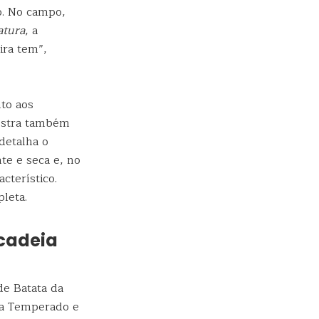
o. No campo,
atura
, a
ira tem”,
nto aos
Mostra também
detalha o
te e seca e, no
cterístico.
pleta.
cadeia
de Batata da
ma Temperado e