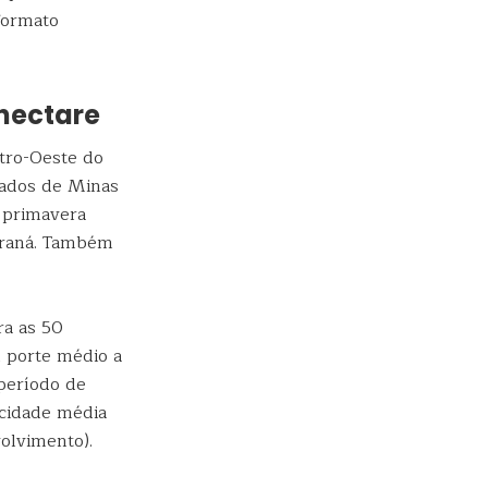
 formato
 hectare
ntro-Oeste do
stados de Minas
e primavera
Paraná. Também
ra as 50
m porte médio a
 período de
cidade média
volvimento).