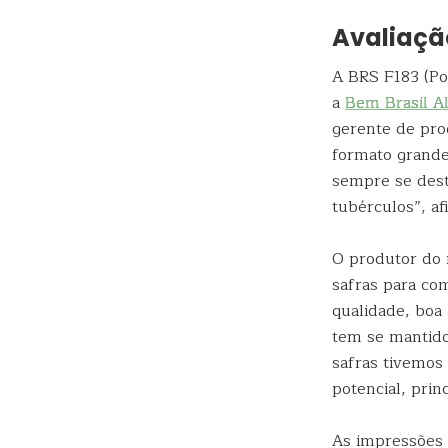
Avaliaçã
A BRS F183 (Po
a
Bem Brasil A
gerente de prod
formato grande 
sempre se dest
tubérculos”, af
O produtor do m
safras para co
qualidade, boa 
tem se mantido
safras tivemos
potencial, prin
As impressões