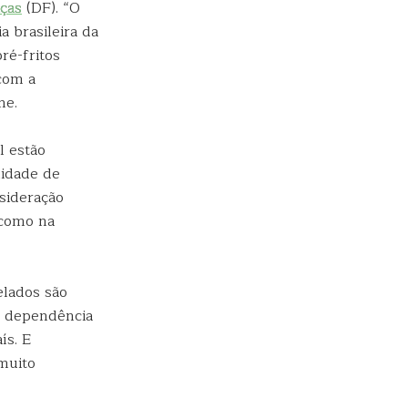
ças
(DF). “O
a brasileira da
ré-fritos
com a
ne.
l estão
lidade de
sideração
 como na
elados são
da dependência
ís. E
muito