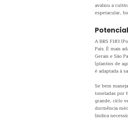
avaliou a culti
espetacular, b
Potencial
A BRS F183 (Pot
País. É mais ad
Gerais e São Pa
(plantios de a
é adaptada à sa
Se bem manejad
toneladas por 
grande, ciclo v
dormência médi
(indica necess