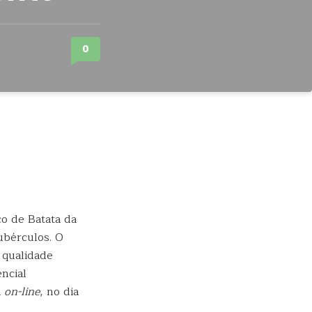
0
o de Batata da
ubérculos. O
 qualidade
ncial
á
on-line
, no dia