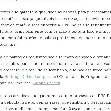
fatores que garantem qualidade às batatas para processamen
de matéria seca, já que níveis baixos de açúcares evitam o
e teor de matéria seca superior a 20% indica alto rendiment
fritura, principalmente com relação à textura. Isso é impo
tata para fabricação de palitos pré-fritos depende muito da
uto final.
ia de palitos os requisitos são o formato alongado e taman
a seca alto, para rendimento industrial, no sentido de abs
o crocante; e o teor de açúcar baixo, que não escurece na f
 da
Embrapa Clima Temperado
(RS) e líder do Programa d
atata da Embrapa,
Arione Pereira
.
um dos atrativos que garantem o duplo propósito da BRS F18
a película lisa e as gemas rasas, que facilitam o descasca
 cor vermelha mais intensa por fora (casca) e amarela-clar