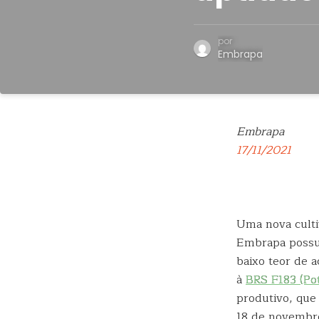
por
Embrapa
Embrapa
17/11/2021
Uma nova culti
Embrapa possui 
baixo teor de 
à
BRS F183 (Pot
produtivo, que
18 de novembro