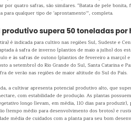
var por quatro safras, são similares. “Batata de pele bonita,
oa para qualquer tipo de ‘aprontamento’”, completa.
 produtivo supera 50 toneladas por
ira) é indicada para cultivo nas regiões Sul, Sudeste e Ce
aptada à safra de inverno (plantios de maio a julho) dos e
ulo e às safras de outono (plantios de fevereiro a março) 
gosto a setembro) do Rio Grande do Sul, Santa Catarina e 
fra de verão nas regiões de maior altitude do Sul do País.
a, a cultivar apresenta potencial produtivo alto, que supe
hectare, com estabilidade de produção. As plantas possue
egetativo longo (levam, em média, 110 dias para produzir),
o (tempo médio para desenvolvimento dos brotos) e rusti
idade média de cuidados com a planta para seu bom desen