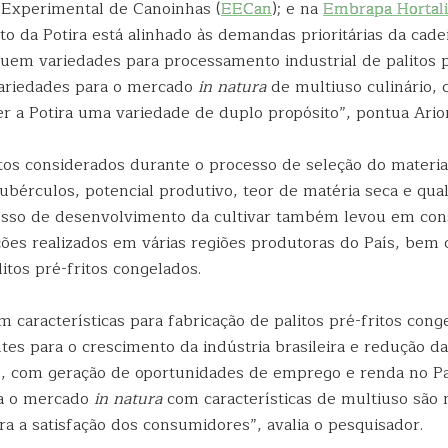
 Experimental de Canoinhas (
EECan
); e na
Embrapa Hortali
 da Potira está alinhado às demandas prioritárias da cadei
luem variedades para processamento industrial de palitos p
ariedades para o mercado
in natura
de multiuso culinário, 
r a Potira uma variedade de duplo propósito”, pontua Ario
tos considerados durante o processo de seleção do materia
ubérculos, potencial produtivo, teor de matéria seca e qua
cesso de desenvolvimento da cultivar também levou em con
ações realizados em várias regiões produtoras do País, bem
litos pré-fritos congelados.
 características para fabricação de palitos pré-fritos cong
tes para o crescimento da indústria brasileira e redução 
, com geração de oportunidades de emprego e renda no Pa
ra o mercado
in natura
com características de multiuso são 
a a satisfação dos consumidores”, avalia o pesquisador.