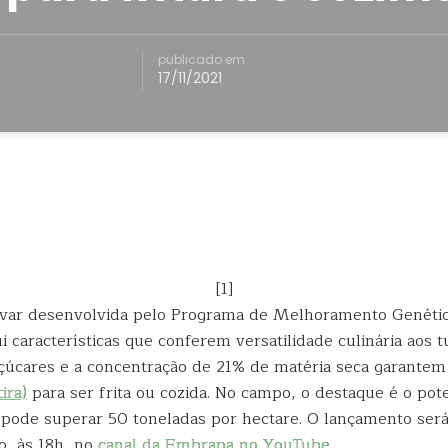
publicado em
17/11/2021
[1]
var desenvolvida pelo Programa de Melhoramento Genétic
características que conferem versatilidade culinária aos t
açúcares e a concentração de 21% de matéria seca garantem
ira)
para ser frita ou cozida. No campo, o destaque é o pote
 pode superar 50 toneladas por hectare. O lançamento ser
, às 18h, no
canal da Embrapa no YouTube
.