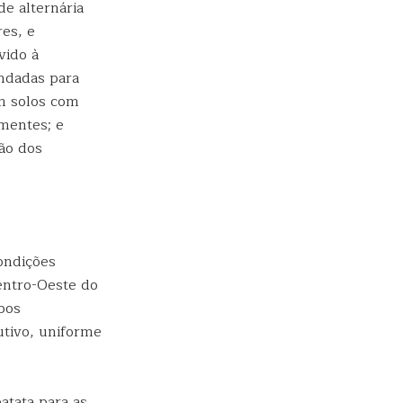
e alternária
res, e
vido à
ndadas para
em solos com
ementes; e
ção dos
condições
Centro-Oeste do
pos
utivo, uniforme
atata para as