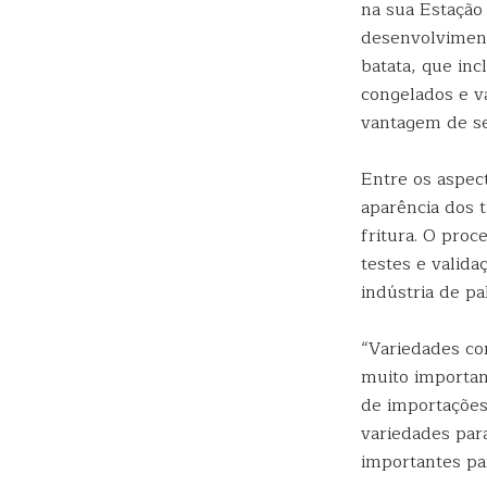
na sua Estação
desenvolvimento
batata, que inc
congelados e v
vantagem de se
Entre os aspec
aparência dos t
fritura. O pro
testes e valid
indústria de pa
“Variedades com
muito importan
de importações
variedades pa
importantes par