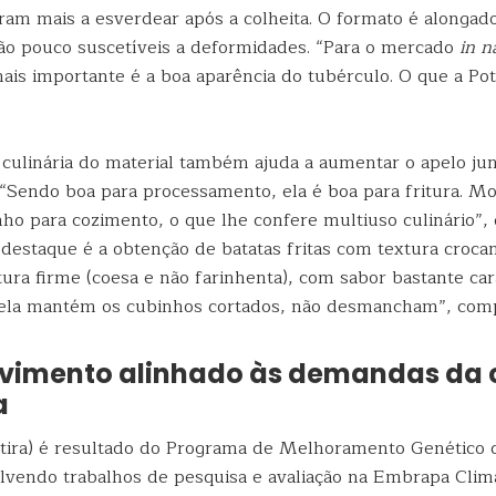
ram mais a esverdear após a colheita. O formato é alongad
são pouco suscetíveis a deformidades. “Para o mercado
in n
mais importante é a boa aparência do tubérculo. O que a Pot
e culinária do material também ajuda a aumentar o apelo ju
“Sendo boa para processamento, ela é boa para fritura. 
 para cozimento, o que lhe confere multiuso culinário”, 
destaque é a obtenção de batatas fritas com textura crocan
ura firme (coesa e não farinhenta), com sabor bastante cara
 ela mantém os cubinhos cortados, não desmancham”, com
vimento alinhado às demandas da 
a
tira) é resultado do Programa de Melhoramento Genético 
vendo trabalhos de pesquisa e avaliação na Embrapa Cli