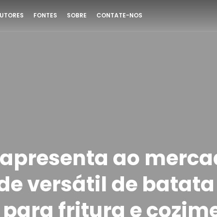
UTORES
FONTES
SOBRE
CONTATE-NOS
 apresenta ao merca
de versátil de batat
 para fritura e cozim