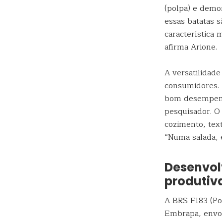
(polpa) e demo
essas batatas 
característica 
afirma Arione.
A versatilidad
consumidores. 
bom desempenho
pesquisador. O 
cozimento, text
“Numa salada,
Desenvol
produtiv
A BRS F183 (Po
Embrapa, envol