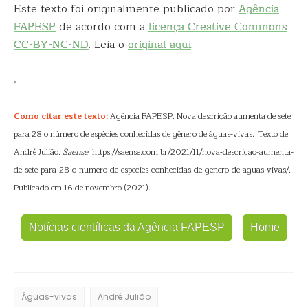
Este texto foi originalmente publicado por
Agência
FAPESP
de acordo com a
licença Creative Commons
CC-BY-NC-ND
. Leia o
original aqui
.
Como citar este texto:
Agência FAPESP. Nova descrição aumenta de sete
para 28 o número de espécies conhecidas de gênero de águas-vivas. Texto de
André Julião.
Saense
. https://saense.com.br/2021/11/nova-descricao-aumenta-
de-sete-para-28-o-numero-de-especies-conhecidas-de-genero-de-aguas-vivas/.
Publicado em 16 de novembro (2021).
Notícias científicas da Agência FAPESP
Home
Águas-vivas
André Julião