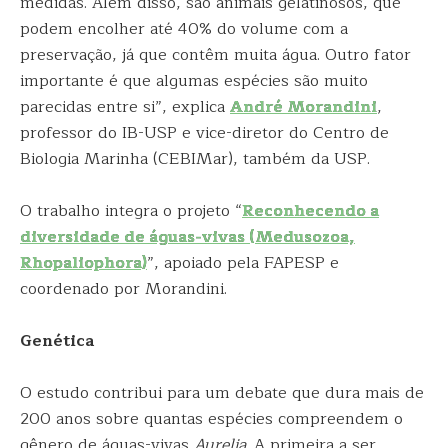
medidas. Além disso, são animais gelatinosos, que
podem encolher até 40% do volume com a
preservação, já que contêm muita água. Outro fator
importante é que algumas espécies são muito
parecidas entre si”, explica
André Morandini
,
professor do IB-USP e vice-diretor do Centro de
Biologia Marinha (CEBIMar), também da USP.
O trabalho integra o projeto “
Reconhecendo a
diversidade de águas-vivas (Medusozoa,
Rhopaliophora)
”, apoiado pela FAPESP e
coordenado por Morandini.
Genética
O estudo contribui para um debate que dura mais de
200 anos sobre quantas espécies compreendem o
gênero de águas-vivas
Aurelia
. A primeira a ser