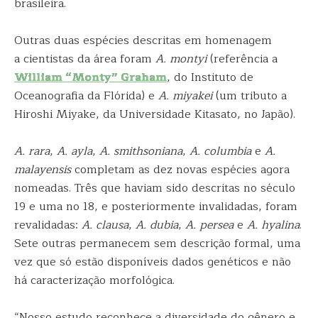
brasileira.
Outras duas espécies descritas em homenagem
a cientistas da área foram
A. montyi
(referência a
William “Monty” Graham
, do Instituto de
Oceanografia da Flórida) e
A. miyakei
(um tributo a
Hiroshi Miyake, da Universidade Kitasato, no Japão).
A. rara
,
A. ayla
,
A. smithsoniana
,
A. columbia
e
A.
malayensis
completam as dez novas espécies agora
nomeadas. Três que haviam sido descritas no século
19 e uma no 18, e posteriormente invalidadas, foram
revalidadas:
A. clausa
,
A. dubia
,
A. persea
e
A. hyalina
.
Sete outras permanecem sem descrição formal, uma
vez que só estão disponíveis dados genéticos e não
há caracterização morfológica.
“Nosso estudo reconhece a diversidade do gênero e