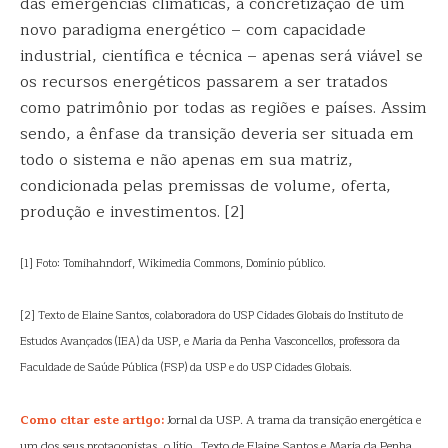
das emergências climáticas, a concretização de um
novo paradigma energético – com capacidade
industrial, científica e técnica – apenas será viável se
os recursos energéticos passarem a ser tratados
como patrimônio por todas as regiões e países. Assim
sendo, a ênfase da transição deveria ser situada em
todo o sistema e não apenas em sua matriz,
condicionada pelas premissas de volume, oferta,
produção e investimentos. [2]
[1] Foto: Tomihahndorf, Wikimedia Commons, Domínio público.
[2] Texto de Elaine Santos, colaboradora do USP Cidades Globais do Instituto de
Estudos Avançados (IEA) da USP, e Maria da Penha Vasconcellos, professora da
Faculdade de Saúde Pública (FSP) da USP e do USP Cidades Globais.
Como citar este artigo:
Jornal da USP. A trama da transição energética e
um dos seus protagonistas, o lítio. Texto de Elaine Santos e Maria da Penha