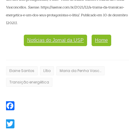
Vasconcellos.
Saense
. https://saense.com.br/2021/12/a-trama-da-transicao-
energetica-e-um-dos-seus-protagonistas-o-litio/. Publicado em 10 de dezembro
(2021).
Notícias do Jornal da USP
Home
Elaine Santos
Lítio
Maria da Penha Vasconcellos
Transição energética
Facebook
Twitter