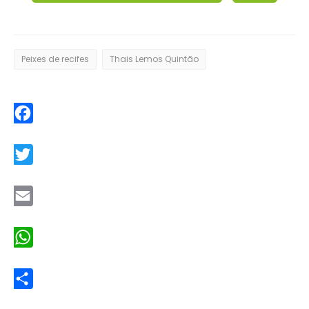
Peixes de recifes
Thais Lemos Quintão
Facebook
Twitter
Email
WhatsApp
Share