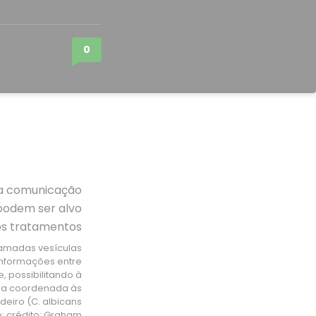
0
amadas vesículas
informações entre
 possibilitando à
ma coordenada às
eiro (C. albicans
; crédito: Graham