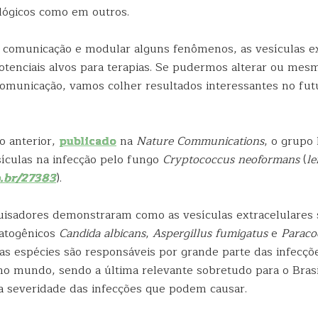
lógicos como em outros.
a comunicação e modular alguns fenômenos, as vesículas ex
otenciais alvos para terapias. Se pudermos alterar ou mes
comunicação, vamos colher resultados interessantes no fut
o anterior,
publicado
na
Nature Communications
, o grupo
sículas na infecção pelo fungo
Cryptococcus neoformans
(
le
p.br/27383
).
uisadores demonstraram como as vesículas extracelulares 
patogênicos
Candida albicans
,
Aspergillus fumigatus
e
Paraco
sas espécies são responsáveis por grande parte das infecçõ
no mundo, sendo a última relevante sobretudo para o Brasil
a severidade das infecções que podem causar.