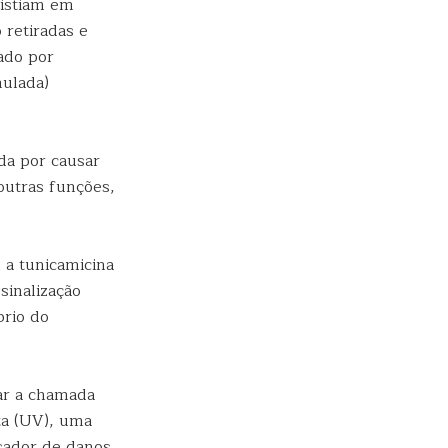
sistiam em
 retiradas e
ado por
mulada)
ida por causar
outras funções,
 a tunicamicina
sinalização
brio do
ar a chamada
ta (UV), uma
usador de danos