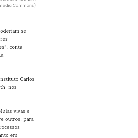
imedia Commons)
poderiam se
res.
es”, conta
da
stituto Carlos
th, nos
lulas vivas e
e outros, para
processos
tanto em