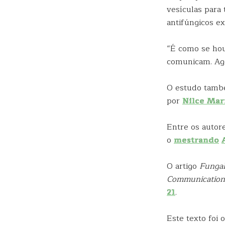
vesículas para 
antifúngicos ex
“É como se hou
comunicam. Ago
O estudo tamb
por
Nilce Mar
Entre os autor
o
mestrando
O artigo
Fungal
Communication
21
.
Este texto foi