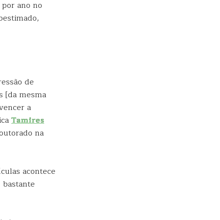
 por ano no
bestimado,
ressão de
as [da mesma
 vencer a
lica
Tamires
doutorado na
culas acontece
é bastante