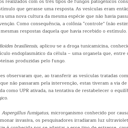
s realizados com os três tipos de fungos patogênicos con
tímulo que gerasse uma resposta. As vesículas eram então
ara uma nova cultura da mesma espécie que não havia pass
enção. Como consequência, a colônia “controle” (não esti
 mesmas respostas daquela que havia recebido o estímulo.
ioides brasiliensis
, aplicou-se a droga tunicamicina, conhec
tículo endoplasmático da célula – uma organela que, entre 
oteínas produzidas pelo fungo.
es observaram que, ao transferir as vesículas tratadas com
 que não passaram pela intervenção, estas tiveram a via de 
da como UPR ativada, na tentativa de restabelecer o equilí
ico.
e
Aspergillus fumigatus
, microrganismo conhecido por caus
monar invasiva, os pesquisadores irradiaram luz ultraviole
cie é conhecida por se adaptar a esse tipo de estresse, ca