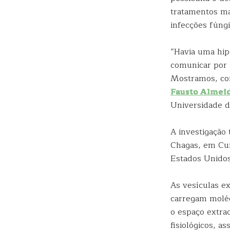
tratamentos ma
infecções fúngi
“Havia uma hip
comunicar por 
Mostramos, com
Fausto Almei
Universidade d
A investigação
Chagas, em Cur
Estados Unidos
As vesículas ex
carregam moléc
o espaço extrac
fisiológicos, a