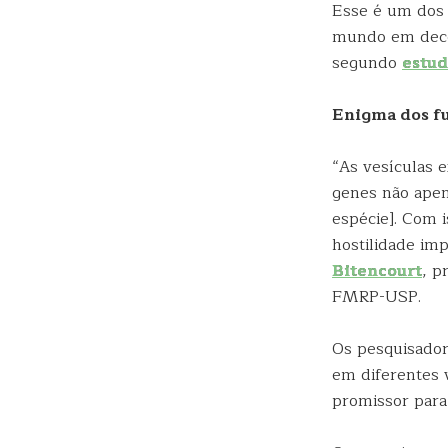
Esse é um dos 
mundo em decor
segundo
estu
Enigma dos f
“As vesículas 
genes não apen
espécie]. Com 
hostilidade imp
Bitencourt
, p
FMRP-USP.
Os pesquisador
em diferentes 
promissor para