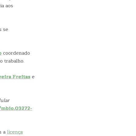
ia aos
s se
o
coordenado
 trabalho.
eira Freitas
e
lular
8/mbio.03272-
m a
licença