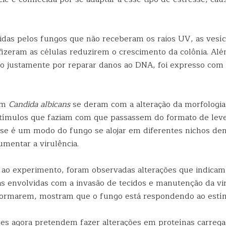
das pelos fungos que não receberam os raios UV, as vesíc
fizeram as células reduzirem o crescimento da colônia. Alé
do justamente por reparar danos ao DNA, foi expresso com
em
Candida albicans
se deram com a alteração da morfologia
tímulos que faziam com que passassem do formato de lev
sse é um modo do fungo se alojar em diferentes nichos de
umentar a virulência.
ao experimento, foram observadas alterações que indicam
ras envolvidas com a invasão de tecidos e manutenção da vi
formarem, mostram que o fungo está respondendo ao estí
es agora pretendem fazer alterações em proteínas carrega