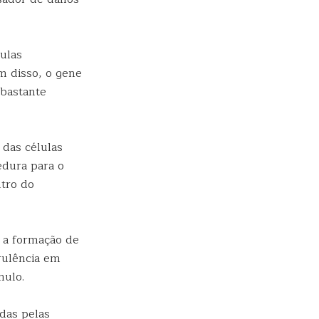
ulas
m disso, o gene
 bastante
 das células
edura para o
ntro do
 a formação de
rulência em
mulo.
das pelas