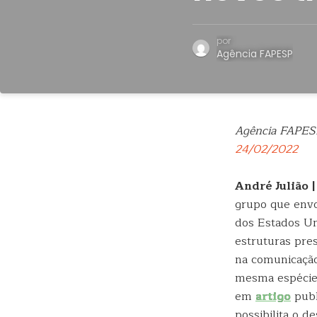
por
Agência FAPESP
Agência FAPES
24/02/2022
André Julião 
grupo que envol
dos Estados U
estruturas pre
na comunicação
mesma espécie.
em
artigo
publ
possibilita o 