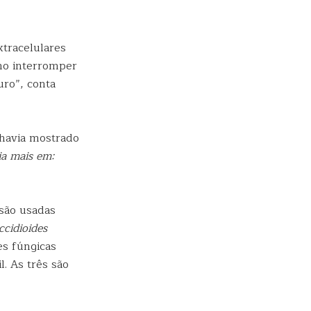
tracelulares
mo interromper
uro”, conta
 havia mostrado
ia mais em:
são usadas
ccidioides
es fúngicas
. As três são