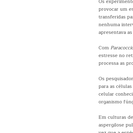
Os experimento
provocar um es
transferidas p
nenhuma interv
apresentava as
Com
Paracoccid
estresse no re
processa as pr
Os pesquisador
para as células
celular conheci
organismo fúng
Em culturas d
aspergilose pul
vez que a espé