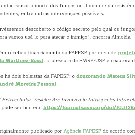
tentar causar a morte dos fungos ou diminuir sua resistênc
istentes, entre outras intervenções possíveis.
véssemos descoberto o código secreto pelo qual os fungo
ra vamos usá-lo para atacar o inimigo”, encerra Almeida.
ém recebeu financiamento da FAPESP por meio de
projet
ia Martinez-Rossi
, professora da FMRP-USP e coautora do
es há dois bolsistas da FAPESP: o
doutorando
Mateus Silv
André Moreira Pessoni
.
 Extracellular Vesicles Are Involved in Intraspecies Intracel
pode ser lido em:
https://journals.asm.org/doi/10.112
 originalmente publicado por
Agência FAPESP
de acordo co