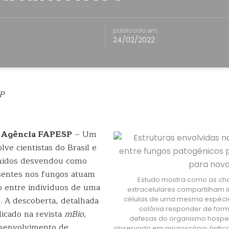
publicado em
24/02/2022
P
| Agência FAPESP
– Um
ve cientistas do Brasil e
nidos desvendou como
sentes nos fungos atuam
Estudo mostra como as ch
 entre indivíduos de uma
extracelulares compartilham 
 A descoberta, detalhada
células de uma mesma espécie,
colônia responder de for
icado na revista
mBio
,
defesas do organismo hosped
desenvolvimento de
observado em microscópio óptico