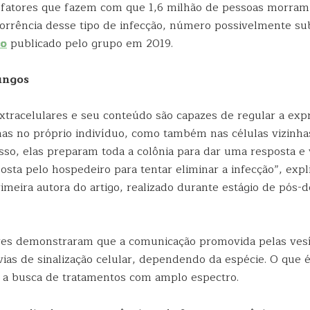
fatores que fazem com que 1,6 milhão de pessoas morram
rência desse tipo de infecção, número possivelmente su
do
publicado pelo grupo em 2019.
ungos
extracelulares e seu conteúdo são capazes de regular a exp
as no próprio indivíduo, como também nas células vizinh
isso, elas preparam toda a colônia para dar uma resposta e
osta pelo hospedeiro para tentar eliminar a infecção”, exp
rimeira autora do artigo, realizado durante estágio de pós-
es demonstraram que a comunicação promovida pelas vesí
vias de sinalização celular, dependendo da espécie. O que 
 a busca de tratamentos com amplo espectro.