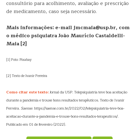
consultório para acolhimento, avaliação e prescrição
de medicamento, caso seja necessário.
Mais informações: e-mail jmcmaia@usp.br, com
o médico psiquiatra João Maurício Castaldelli-
Maia
[2]
[1] Foto: Pixabay
[2] Texto de Ivanir Ferreira
Como citar este texto:
Jornal da USP. Telepsiquiatria teve boa aceitação
durante a pandemia e trouxe bons resultados terapêuticos. Texto de Ivanir
Ferreira.
Saense
. https://saense.com.br/2022/02/telepsiquiatria-teve-boa-
aceitacao-durante-a-pandemia-e-trouxe-bons-resultados-terapeuticos/.
Publicado em 01 de fevereiro (2022).